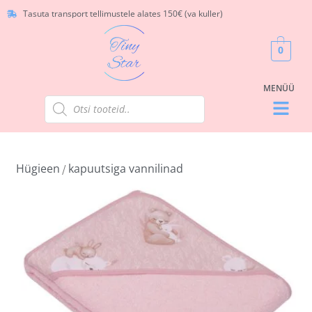
Tasuta transport tellimustele alates 150€ (va kuller)
0
Hügieen
kapuutsiga vannilinad
/