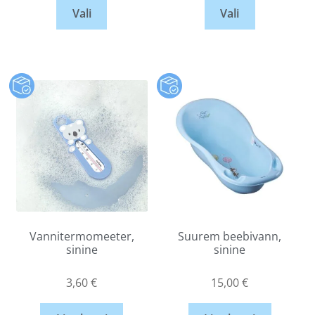
Vali
Vali
Vannitermomeeter,
Suurem beebivann,
sinine
sinine
3,60
€
15,00
€