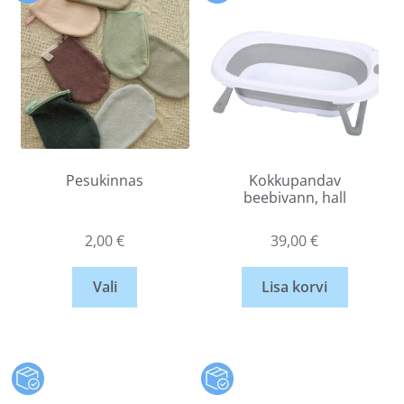
Pesukinnas
Kokkupandav
beebivann, hall
2,00
€
39,00
€
Vali
Lisa korvi