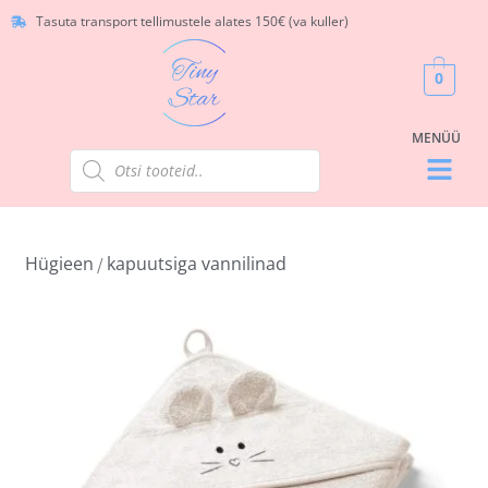
Tasuta transport tellimustele alates 150€ (va kuller)
0
Hügieen
kapuutsiga vannilinad
/