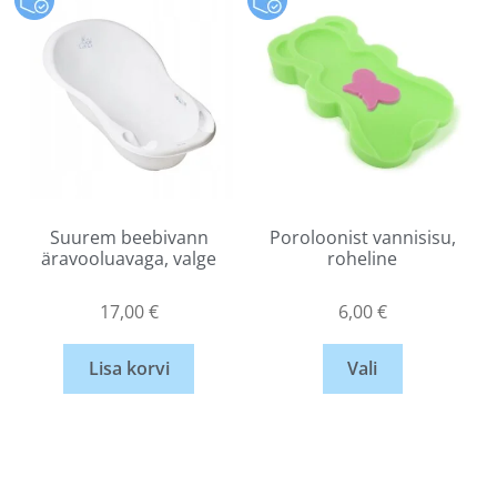
Suurem beebivann
Poroloonist vannisisu,
äravooluavaga, valge
roheline
17,00
€
6,00
€
Lisa korvi
Vali