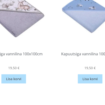
iga vannilina 100x100cm
Kapuutsiga vannilina 1
19,50
€
19,50
€
Lisa korvi
Lisa korvi