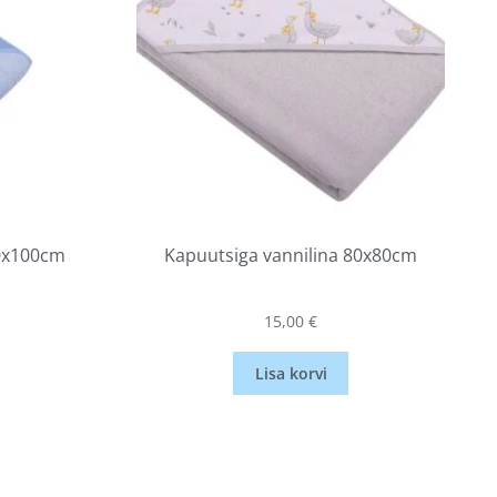
00x100cm
Kapuutsiga vannilina 80x80cm
15,00
€
Lisa korvi