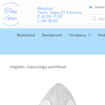
Tasuta 
Kauplus:
Tartu, Sepa 21, II korrus
E-R 09-17:00
L 09-16:00
Beebitekid
Beebipesad
Voodipesu
Mad
Hügieen
kapuutsiga vannilinad
/