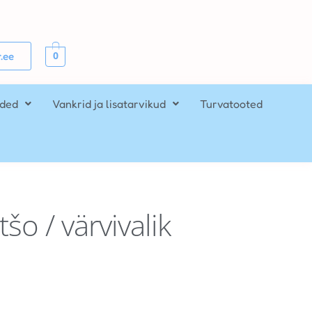
0
.ee
ided
Vankrid ja lisatarvikud
Turvatooted
šo / värvivalik