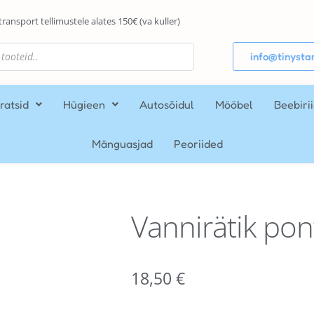
transport tellimustele alates 150€ (va kuller)
info@tinystar
ratsid
Hügieen
Autosõidul
Mööbel
Beebiri
Mänguasjad
Peoriided
Vannirätik pont
18,50
€