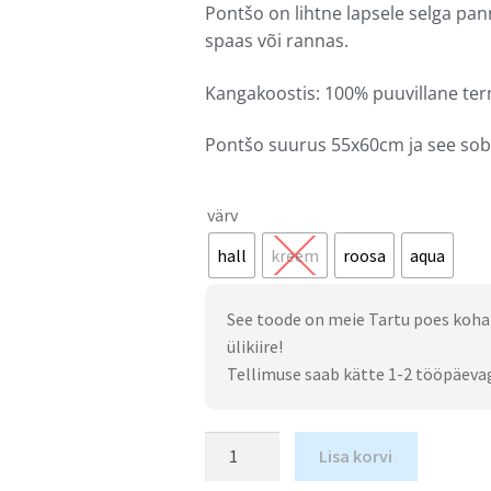
Pontšo on lihtne lapsele selga pan
spaas või rannas.
Kangakoostis: 100% puuvillane ter
Pontšo suurus 55x60cm ja see sobib
värv
hall
kreem
roosa
aqua
See toode on meie Tartu poes koha
ülikiire!
Tellimuse saab kätte 1-2 tööpäeva
Lisa korvi