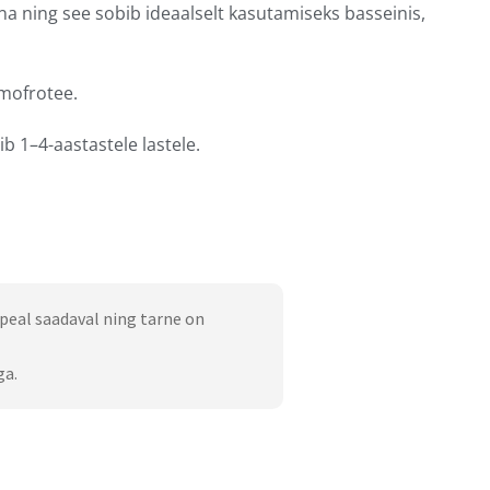
na ning see sobib ideaalselt kasutamiseks basseinis,
mofrotee.
 1–4-aastastele lastele.
peal saadaval ning tarne on
ga.