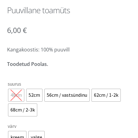
Puuvillane toamüts
6,00
€
Kangakoostis: 100% puuvill
Toodetud Poolas.
suurus
48cm
52cm
56cm / vastsündinu
62cm / 1-2k
68cm / 2-3k
värv
kreem
valge