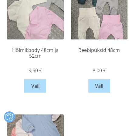
Hõlmikbody 48cm ja
Beebipüksid 48cm
52cm
9,50
€
8,00
€
Vali
Vali