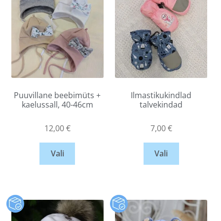
Puuvillane beebimüts +
Ilmastikukindlad
kaelussall, 40-46cm
talvekindad
12,00
€
7,00
€
Vali
Vali