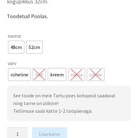
kogupikkus 32cm.
Toodetud Poolas.
suurus
48cm
52cm
värv
roheline
hall
kreem
roosa
sinine
See toode on meie Tartu poes kohapeal saadaval
ning tarne on ülikiire!
Tellimuse saab kätte 1-2 tööpäevaga.
Lisa korvi