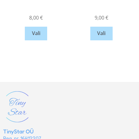
8,00
€
9,00
€
Vali
Vali
TinyStar OÜ
Reg. nr 16412207