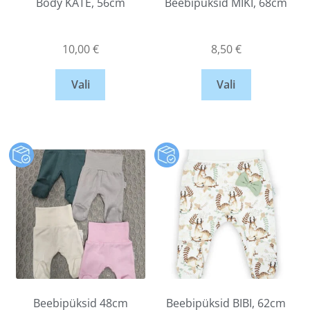
Body KATE, 56cm
Beebipüksid MIKI, 68cm
10,00
€
8,50
€
Vali
Vali
Beebipüksid 48cm
Beebipüksid BIBI, 62cm