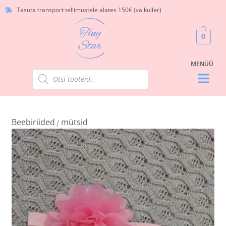
Tasuta transport tellimustele alates 150€ (va kuller)
0
Beebiriided
mütsid
/