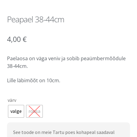
Peapael 38-44cm
4,00
€
Paelaosa on väga veniv ja sobib peaümbermõõdule
38-44cm.
Lille läbimõõt on 10cm.
värv
valge
roosa
See toode on meie Tartu poes kohapeal saadaval