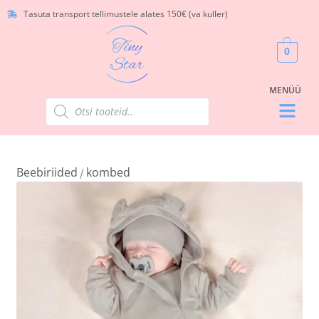
Tasuta transport tellimustele alates 150€ (va kuller)
0
Beebiriided
kombed
/