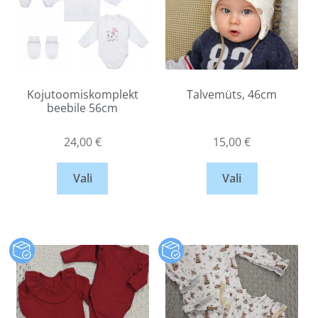
Kojutoomiskomplekt
Talvemüts, 46cm
beebile 56cm
24,00
€
15,00
€
Vali
Vali