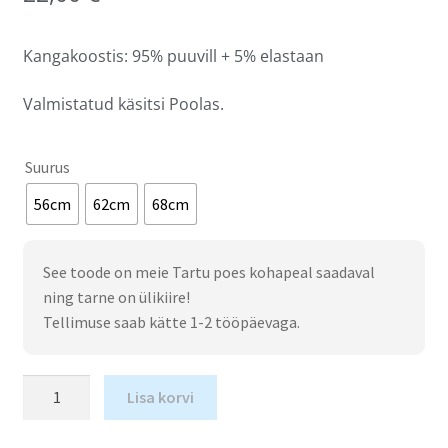
Kangakoostis: 95% puuvill + 5% elastaan
Valmistatud käsitsi Poolas.
Suurus
56cm
62cm
68cm
See toode on meie Tartu poes kohapeal saadaval
ning tarne on ülikiire!
Tellimuse saab kätte 1-2 tööpäevaga.
Lisa korvi