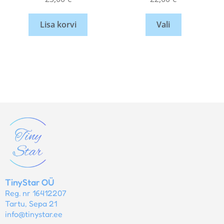
Lisa korvi
Vali
TinyStar OÜ
Reg. nr 16412207
Tartu, Sepa 21
info@tinystar.ee