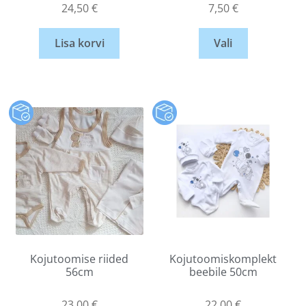
24,50
€
7,50
€
Lisa korvi
Vali
Kojutoomise riided
Kojutoomiskomplekt
56cm
beebile 50cm
23,00
€
22,00
€