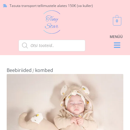
Tasuta transport tellimustele alates 150€ (va kuller)
0
Beebiriided
kombed
/