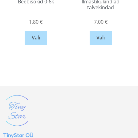
Beebisokid 0-6k
Ilmastikukindlad
talvekindad
1,80
€
7,00
€
Vali
Vali
TinyStar OÜ