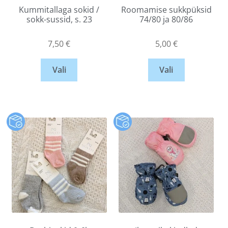
Kummitallaga sokid /
Roomamise sukkpüksid
sokk-sussid, s. 23
74/80 ja 80/86
7,50
€
5,00
€
Vali
Vali