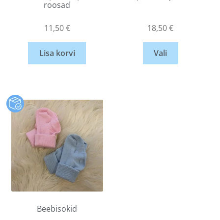
roosad
11,50
€
18,50
€
Lisa korvi
Vali
Beebisokid