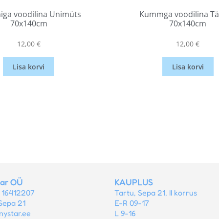
ga voodilina Unimüts
Kummga voodilina T
70x140cm
70x140cm
12,00
€
12,00
€
Lisa korvi
Lisa korvi
tar OÜ
KAUPLUS
r 16412207
Tartu, Sepa 21, II korrus
Sepa 21
E-R 09-17
nystar.ee
L 9-16