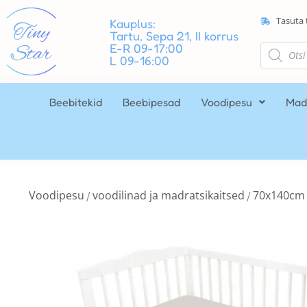
Tasuta 
Kauplus:
Tartu, Sepa 21, II korrus
E-R 09-17:00
L 09-16:00
Beebitekid
Beebipesad
Voodipesu
Mad
Voodipesu
voodilinad ja madratsikaitsed
70x140cm
/
/