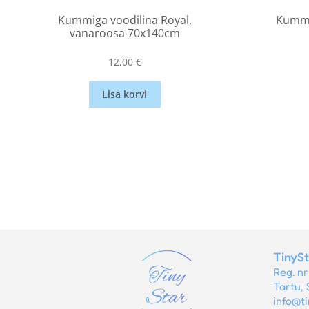
Kummiga voodilina Royal,
Kummi
vanaroosa 70x140cm
12,00
€
Lisa korvi
TinyS
Reg. n
Tartu, 
info@ti