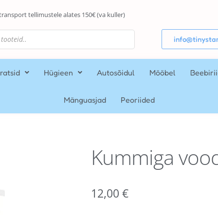
transport tellimustele alates 150€ (va kuller)
info@tinystar
ratsid
Hügieen
Autosõidul
Mööbel
Beebiri
Mänguasjad
Peoriided
Kummiga vood
12,00
€