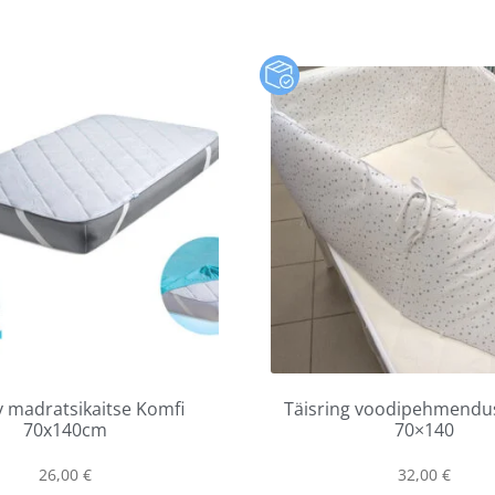
 madratsikaitse Komfi
Täisring voodipehmendu
70x140cm
70×140
26,00
€
32,00
€