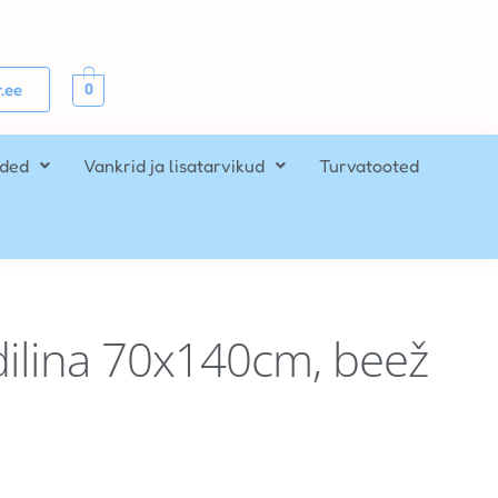
0
.ee
ided
Vankrid ja lisatarvikud
Turvatooted
ilina 70x140cm, beež