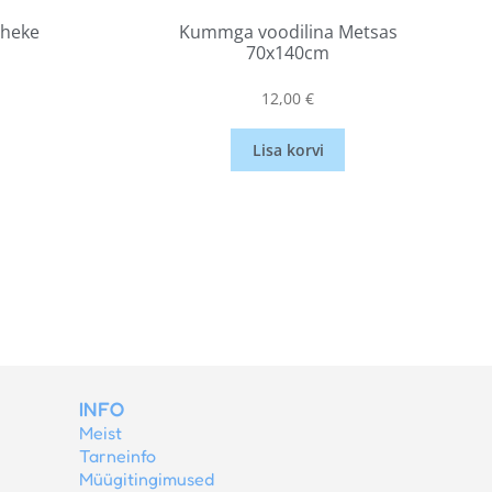
äheke
Kummga voodilina Metsas
70x140cm
12,00
€
Lisa korvi
INFO
Meist
Tarneinfo
Müügitingimused