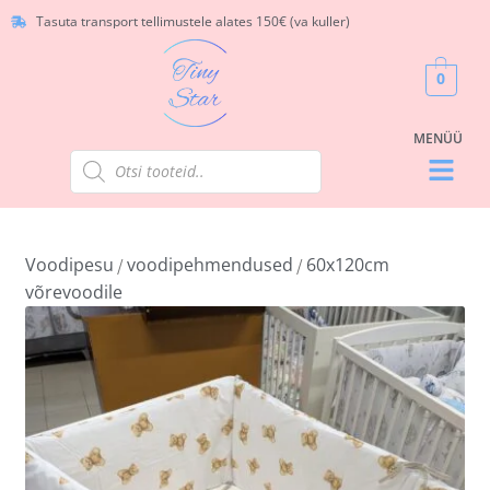
Tasuta transport tellimustele alates 150€ (va kuller)
0
Voodipesu
voodipehmendused
60x120cm
/
/
võrevoodile