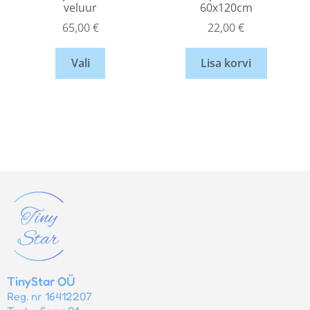
veluur
60x120cm
65,00
€
22,00
€
Vali
Lisa korvi
TinyStar OÜ
Reg. nr 16412207