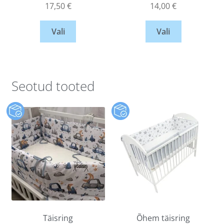
17,50
€
14,00
€
Vali
Vali
Seotud tooted
Täisring
Õhem täisring