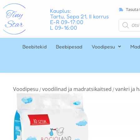
Tasuta 
Kauplus:
Tartu, Sepa 21, II korrus
E-R 09-17:00
L 09-16:00
Beebitekid
Beebipesad
Voodipesu
Mad
Voodipesu
voodilinad ja madratsikaitsed
vankri ja h
/
/