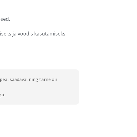
esed.
seks ja voodis kasutamiseks.
peal saadaval ning tarne on
ga.