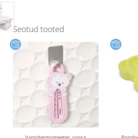
Seotud tooted
Vannitermomeeter, roosa
Poroloo