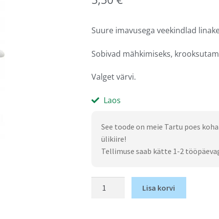
Suure imavusega veekindlad linak
Sobivad mähkimiseks, krooksutami
Valget värvi.
Laos
See toode on meie Tartu poes koha
ülikiire!
Tellimuse saab kätte 1-2 tööpäeva
Lisa korvi