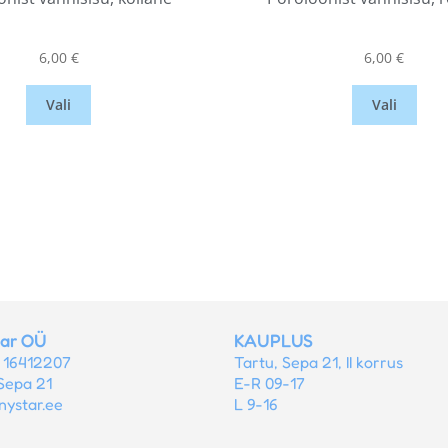
6,00
€
6,00
€
Vali
Vali
tar OÜ
KAUPLUS
r 16412207
Tartu, Sepa 21, II korrus
Sepa 21
E-R 09-17
nystar.ee
L 9-16