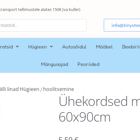
transport tellimustele alates 150€ (va kuller)
info@tinystar
ratsid
Hügieen
Autosõidul
Mööbel
Beebiri
Mänguasjad
Peoriided
älli linad
Hügieen
hoolitsemine
/
Ühekordsed mä
60x90cm
5,50
€