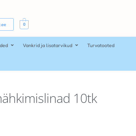
0
.ee
ided
Vankrid ja lisatarvikud
Turvatooted
hkimislinad 10tk