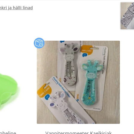
kri ja hälli linad
roheline
Vannitermomeeter Kaelkirjak