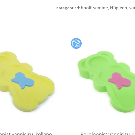
hoolitsemine
Hügieen
van
Kategooriad:
,
,
nist vannisisu, kollane
Poroloonist vannisisu, 