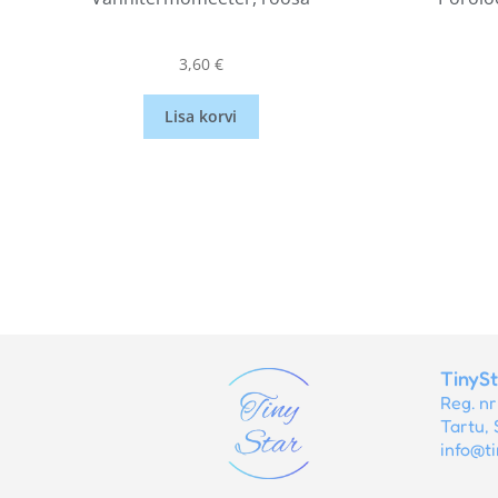
3,60
€
Lisa korvi
TinyS
Reg. n
Tartu, 
info@ti