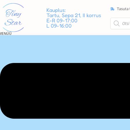
Tasuta 
Kauplus:
Tartu, Sepa 21, II korrus
E-R 09-17:00
L 09-16:00