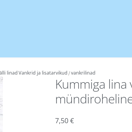
älli linad
Vankrid ja lisatarvikud
vankrilinad
/
Kummiga lina va
mündirohelin
7,50
€