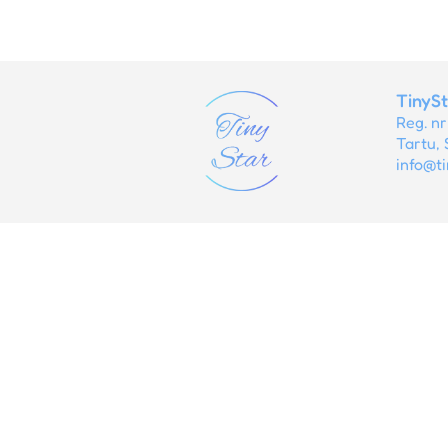
TinyS
Reg. n
Tartu, 
info@ti