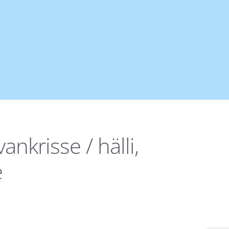
nkrisse / hälli,
e