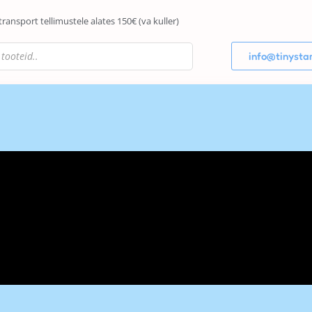
transport tellimustele alates 150€ (va kuller)
info@tinystar