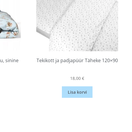
u, sinine
Tekikott ja padjapüür Täheke 120×90
18,00
€
Lisa korvi