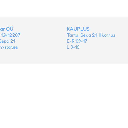
tar OÜ
KAUPLUS
r 16412207
Tartu, Sepa 21, II korrus
Sepa 21
E-R 09-17
nystar.ee
L 9-16