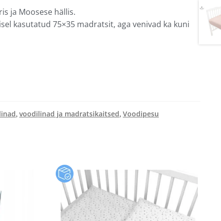
s ja Moosese hällis.
isel kasutatud 75×35 madratsit, aga venivad ka kuni
linad
voodilinad ja madratsikaitsed
Voodipesu
,
,