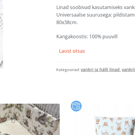
Linad soobivad kasutamiseks vankri
Universaalse suurusega: pildistam
80x38cm.
Kangakoostis: 100% puuvill
Laost otsas
vankri ja hälli linad
vankri
Kategooriad:
,