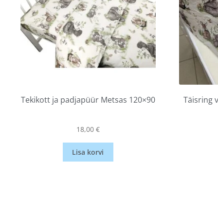
Tekikott ja padjapüür Metsas 120×90
Täisring
18,00
€
Lisa korvi