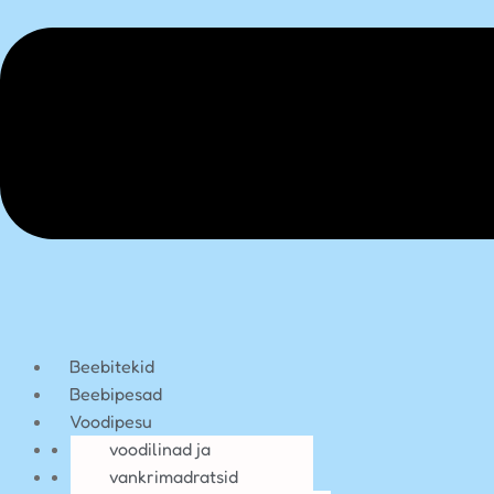
Beebitekid
Beebipesad
Voodipesu
Madratsid
voodilinad ja
Hügieen
madratsikaitsed
vankrimadratsid