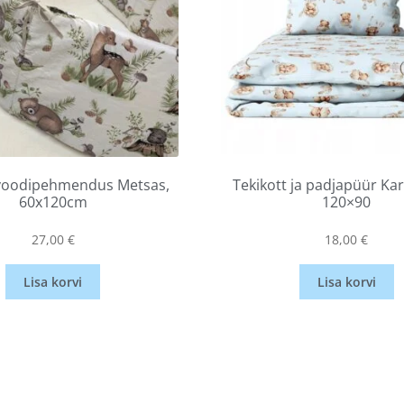
 voodipehmendus Metsas,
Tekikott ja padjapüür Kar
60x120cm
120×90
27,00
€
18,00
€
Lisa korvi
Lisa korvi