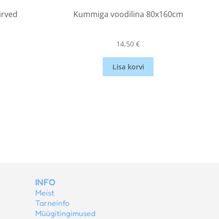
irved
Kummiga voodilina 80x160cm
14,50
€
Lisa korvi
INFO
Meist
Tarneinfo
Müügitingimused