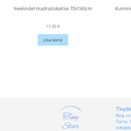
Veekindel madratsikaitse 70x160cm
Kummig
17,00
€
Lisa korvi
TinyS
Reg. n
Tartu, 
info@ti