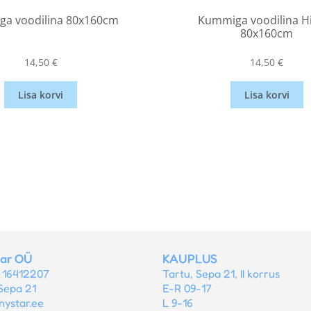
a voodilina 80x160cm
Kummiga voodilina H
80x160cm
14,50
€
14,50
€
Lisa korvi
Lisa korvi
tar OÜ
KAUPLUS
r 16412207
Tartu, Sepa 21, II korrus
Sepa 21
E-R 09-17
nystar.ee
L 9-16