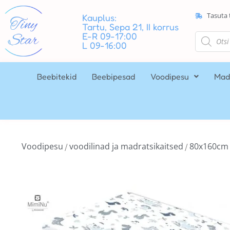
Tasuta 
Kauplus:
Tartu, Sepa 21, II korrus
E-R 09-17:00
L 09-16:00
Beebitekid
Beebipesad
Voodipesu
Mad
Voodipesu
voodilinad ja madratsikaitsed
80x160cm
/
/