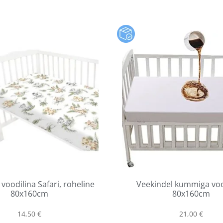
oodilina Safari, roheline
Veekindel kummiga voo
80x160cm
80x160cm
14,50
€
21,00
€