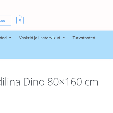
0
.ee
ided
Vankrid ja lisatarvikud
Turvatooted
ilina Dino 80×160 cm