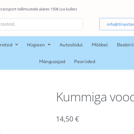
transport tellimustele alates 150€ (va kuller)
info@tinystar
ratsid
Hügieen
Autosõidul
Mööbel
Beebiri
Mänguasjad
Peoriided
Kummiga vood
14,50
€