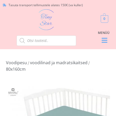
Tasuta transport tellimustele alates 150€ (va kuller)
0
Voodipesu
voodilinad ja madratsikaitsed
/
/
80x160cm