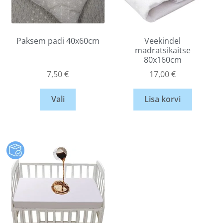
Paksem padi 40x60cm
Veekindel
madratsikaitse
80x160cm
7,50
€
17,00
€
Vali
Lisa korvi