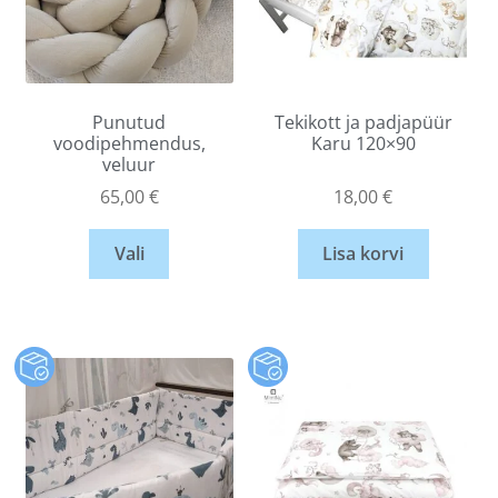
Punutud
Tekikott ja padjapüür
voodipehmendus,
Karu 120×90
veluur
65,00
€
18,00
€
Vali
Lisa korvi