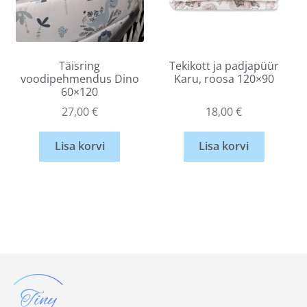
Täisring
Tekikott ja padjapüür
voodipehmendus Dino
Karu, roosa 120×90
60×120
27,00
€
18,00
€
Lisa korvi
Lisa korvi