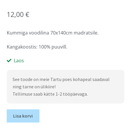
12,00
€
Kummiga voodilina 70x140cm madratsile.
Kangakoostis: 100% puuvill.
Laos
See toode on meie Tartu poes kohapeal saadaval
ning tarne on ülikiire!
Tellimuse saab kätte 1-2 tööpäevaga.
Lisa korvi