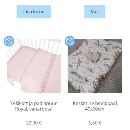
Lisa korvi
Vali
Tekikott ja padjapüür
Keskmine beebipadi
Royal, vanaroosa
40x60cm
23,00
€
6,50
€