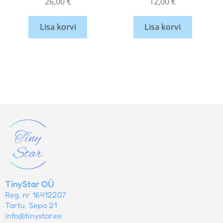
26,00
€
12,00
€
Lisa korvi
Lisa korvi
TinyStar OÜ
Reg. nr 16412207
Tartu, Sepa 21
info@tinystar.ee