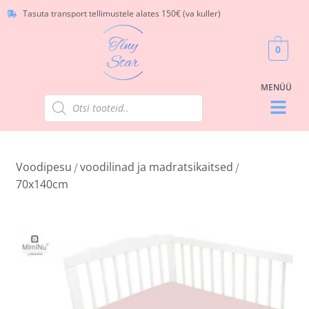
Tasuta transport tellimustele alates 150€ (va kuller)
0
Voodipesu
voodilinad ja madratsikaitsed
/
/
70x140cm