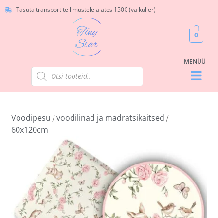
Tasuta transport tellimustele alates 150€ (va kuller)
0
Voodipesu
voodilinad ja madratsikaitsed
/
/
60x120cm