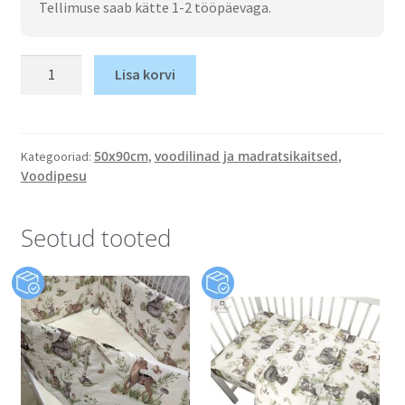
Tellimuse saab kätte 1-2 tööpäevaga.
Lisa korvi
50x90cm
voodilinad ja madratsikaitsed
Kategooriad:
,
,
Voodipesu
Seotud tooted