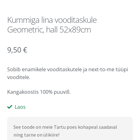
Kummiga lina vooditaskule
Geometric, hall 52x89cm
9,50
€
Sobib enamikele vooditaskutele ja next-to-me tüüpi
vooditele.
Kangakoostis 100% puuvill.
Laos
See toode on meie Tartu poes kohapeal saadaval
ning tarne on ülikiire!