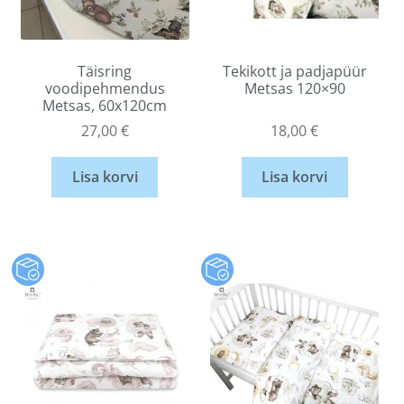
Täisring
Tekikott ja padjapüür
voodipehmendus
Metsas 120×90
Metsas, 60x120cm
27,00
€
18,00
€
Lisa korvi
Lisa korvi