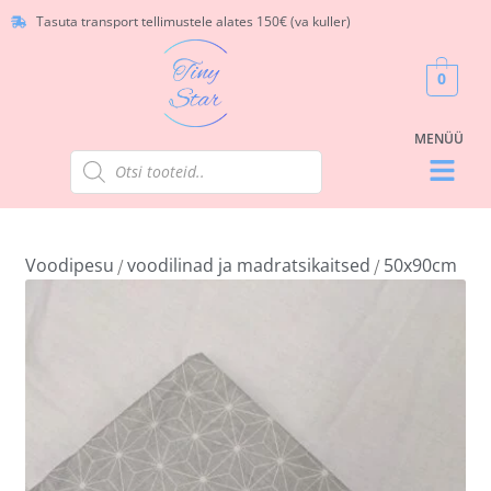
Tasuta transport tellimustele alates 150€ (va kuller)
0
Voodipesu
voodilinad ja madratsikaitsed
50x90cm
/
/