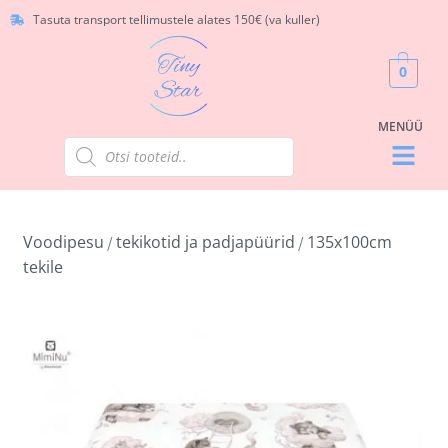
Tasuta transport tellimustele alates 150€ (va kuller)
0
Voodipesu
tekikotid ja padjapüürid
135x100cm
/
/
tekile