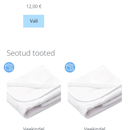
12,00
€
Vali
Seotud tooted
Veekindel
Veekindel