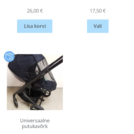
26,00
€
17,50
€
Lisa korvi
Vali
Universaalne
putukavõrk