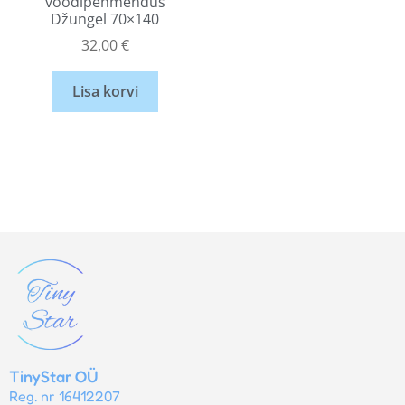
voodipehmendus
Džungel 70×140
32,00
€
Lisa korvi
TinyStar OÜ
Reg. nr 16412207