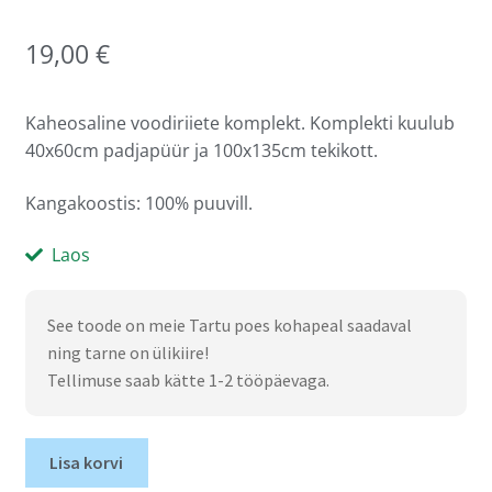
19,00
€
Kaheosaline voodiriiete komplekt. Komplekti kuulub
40x60cm padjapüür ja 100x135cm tekikott.
Kangakoostis: 100% puuvill.
Laos
See toode on meie Tartu poes kohapeal saadaval
ning tarne on ülikiire!
Tellimuse saab kätte 1-2 tööpäevaga.
Lisa korvi