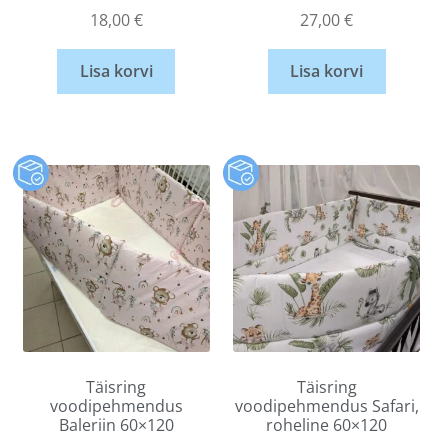
18,00
€
27,00
€
Lisa korvi
Lisa korvi
Täisring
Täisring
voodipehmendus
voodipehmendus Safari,
Baleriin 60×120
roheline 60×120