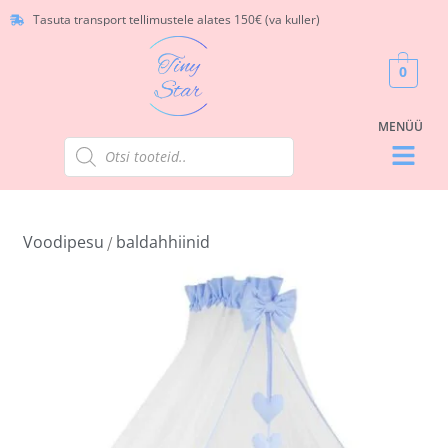
Tasuta transport tellimustele alates 150€ (va kuller)
0
Voodipesu
baldahhiinid
/