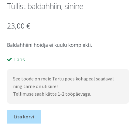
Tüllist baldahhiin, sinine
23,00
€
Baldahhiini hoidja ei kuulu komplekti.
Laos
See toode on meie Tartu poes kohapeal saadaval
ning tarne on ülikiire!
Tellimuse saab kätte 1-2 tööpäevaga.
Lisa korvi