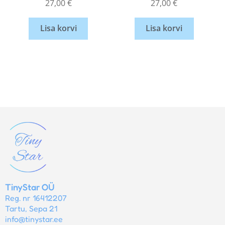
27,00
€
27,00
€
Lisa korvi
Lisa korvi
TinyStar OÜ
Reg. nr 16412207
Tartu, Sepa 21
info@tinystar.ee