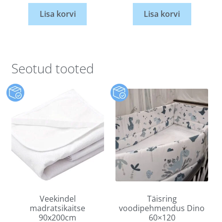
Lisa korvi
Lisa korvi
Seotud tooted
Veekindel
Täisring
madratsikaitse
voodipehmendus Dino
90x200cm
60×120