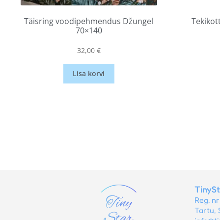
Täisring voodipehmendus Džungel
Tekikot
70×140
32,00
€
Lisa korvi
TinyS
Reg. n
Tartu, 