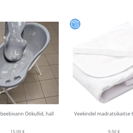
eebivann Öökullid, hall
Veekindel madratsikaitse
15,00
€
9,50
€