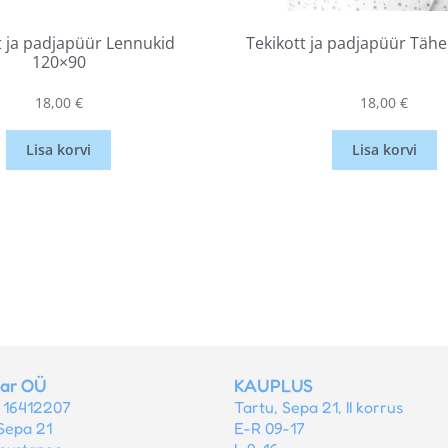
t ja padjapüür Lennukid
Tekikott ja padjapüür Täh
120×90
18,00
€
18,00
€
Lisa korvi
Lisa korvi
tar OÜ
KAUPLUS
r 16412207
Tartu, Sepa 21, II korrus
Sepa 21
E-R 09-17