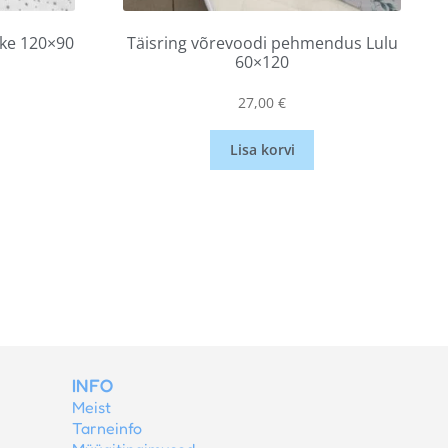
eke 120×90
Täisring võrevoodi pehmendus Lulu
60×120
27,00
€
Lisa korvi
INFO
Meist
Tarneinfo