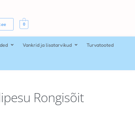
0
.ee
ided
Vankrid ja lisatarvikud
Turvatooted
ipesu Rongisõit