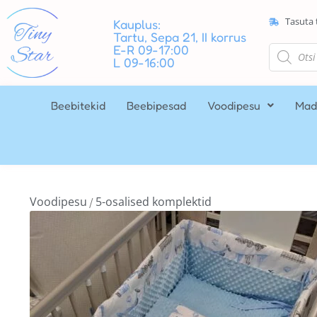
Tasuta 
Kauplus:
Tartu, Sepa 21, II korrus
E-R 09-17:00
L 09-16:00
Beebitekid
Beebipesad
Voodipesu
Mad
Voodipesu
5-osalised komplektid
/