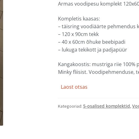
Armas voodipesu komplekt 120x60
Kompletis kaasas:
– täisring voodiäärte pehmendus
– 120 x 90cm tekk
– 40 x 60cm õhuke beebipadi
– lukuga tekikott ja padjapüür
Kangakoostis: mustriga riie 100% p
Minky fliisist. Voodipehmenduse, tek
Laost otsas
5-osalised komplektid
Vo
Kategooriad:
,