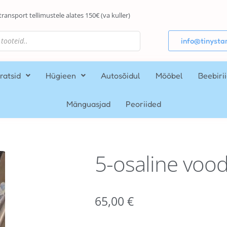
transport tellimustele alates 150€ (va kuller)
info@tinystar
ratsid
Hügieen
Autosõidul
Mööbel
Beebiri
Mänguasjad
Peoriided
5-osaline vood
65,00
€