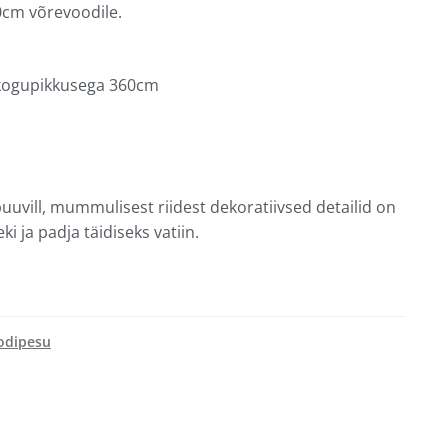
cm võrevoodile.
 kogupikkusega 360cm
uuvill, mummulisest riidest dekoratiivsed detailid on
i ja padja täidiseks vatiin.
odipesu