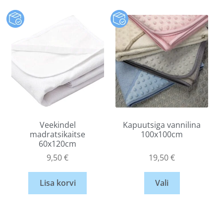
Veekindel
Kapuutsiga vannilina
madratsikaitse
100x100cm
60x120cm
9,50
€
19,50
€
Lisa korvi
Vali