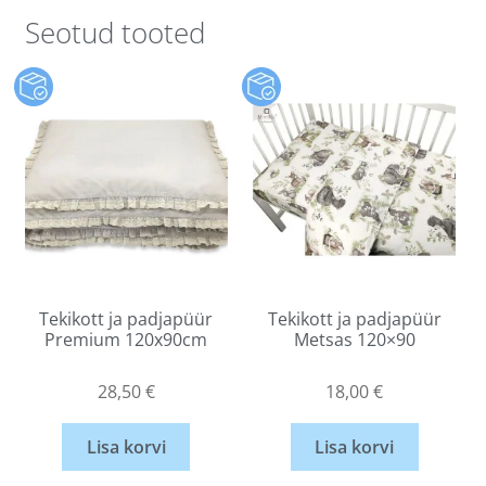
Seotud tooted
Tekikott ja padjapüür
Tekikott ja padjapüür
Premium 120x90cm
Metsas 120×90
28,50
€
18,00
€
Lisa korvi
Lisa korvi