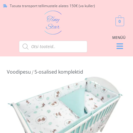
Tasuta transport tellimustele alates 150€ (va kuller)
0
Voodipesu
5-osalised komplektid
/