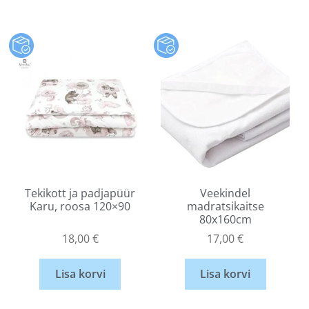
Tekikott ja padjapüür
Veekindel
Karu, roosa 120×90
madratsikaitse
80x160cm
18,00
€
17,00
€
Lisa korvi
Lisa korvi