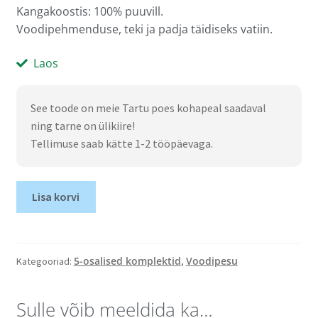
Kangakoostis: 100% puuvill.
Voodipehmenduse, teki ja padja täidiseks vatiin.
Laos
See toode on meie Tartu poes kohapeal saadaval
ning tarne on ülikiire!
Tellimuse saab kätte 1-2 tööpäevaga.
Lisa korvi
5-osalised komplektid
Voodipesu
Kategooriad:
,
Sulle võib meeldida ka…