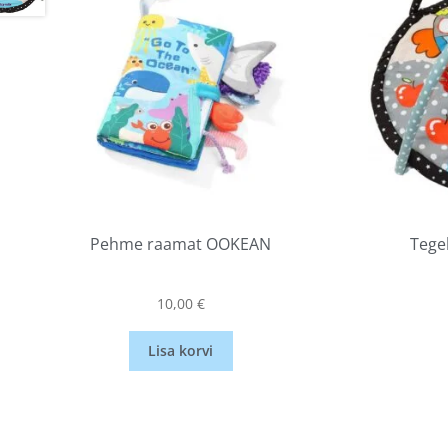
Pehme raamat OOKEAN
Tege
10,00
€
Lisa korvi