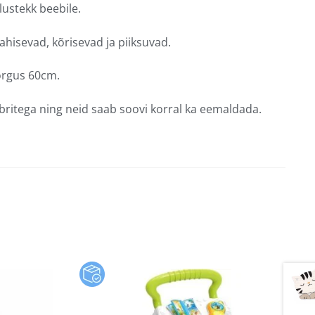
ustekk beebile.
hisevad, kõrisevad ja piiksuvad.
õrgus 60cm.
britega ning neid saab soovi korral ka eemaldada.