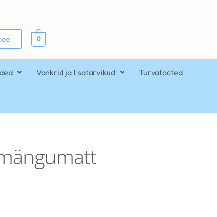
0
.ee
ided
Vankrid ja lisatarvikud
Turvatooted
 mängumatt