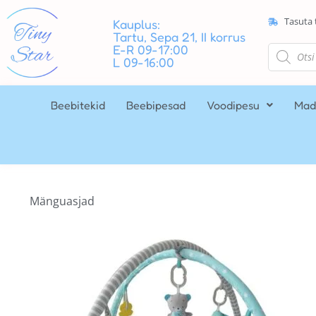
Tasuta 
Kauplus:
Tartu, Sepa 21, II korrus
E-R 09-17:00
L 09-16:00
Beebitekid
Beebipesad
Voodipesu
Mad
Mänguasjad