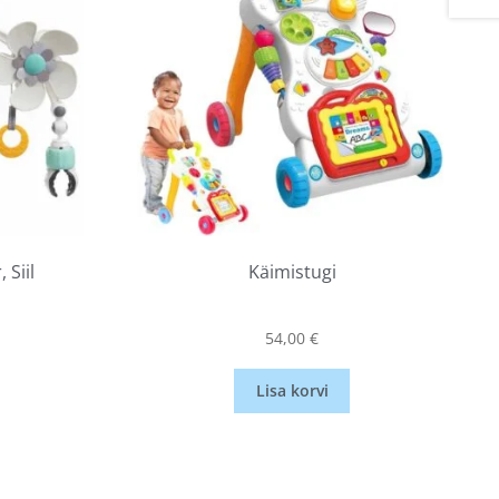
 Siil
Käimistugi
54,00
€
Lisa korvi