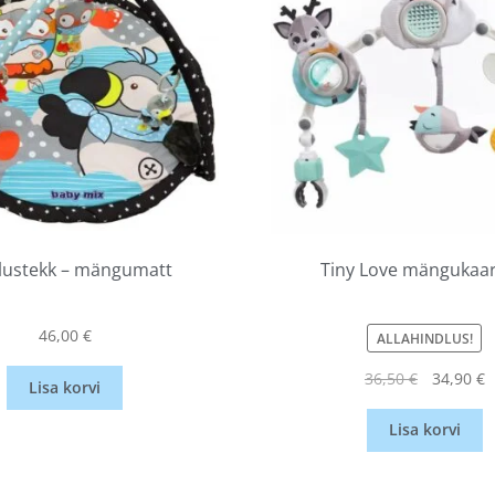
lustekk – mängumatt
Tiny Love mängukaar,
46,00
€
ALLAHINDLUS!
36,50
€
34,90
€
Lisa korvi
Lisa korvi