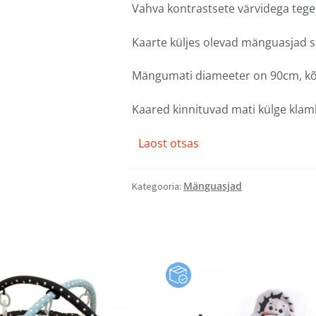
Vahva kontrastsete värvidega tegel
Kaarte küljes olevad mänguasjad sa
Mängumati diameeter on 90cm, k
Kaared kinnituvad mati külge klam
Laost otsas
Mänguasjad
Kategooria: