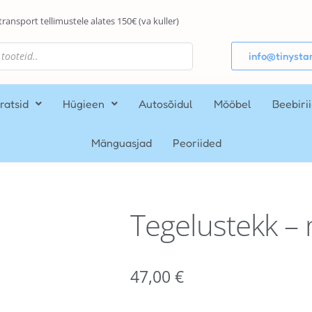
transport tellimustele alates 150€ (va kuller)
info@tinystar
ratsid
Hügieen
Autosõidul
Mööbel
Beebiri
Mänguasjad
Peoriided
Tegelustekk –
47,00
€