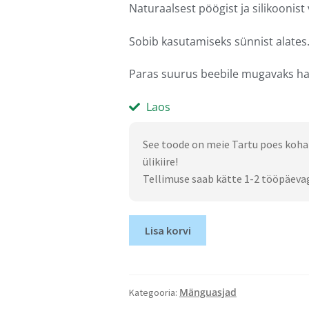
Naturaalsest pöögist ja silikoonist
Sobib kasutamiseks sünnist alates
Paras suurus beebile mugavaks h
Laos
See toode on meie Tartu poes koha
ülikiire!
Tellimuse saab kätte 1-2 tööpäeva
Lisa korvi
Mänguasjad
Kategooria: