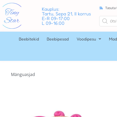
Tasuta 
Kauplus:
Tartu, Sepa 21, II korrus
E-R 09-17:00
L 09-16:00
Beebitekid
Beebipesad
Voodipesu
Mad
Mänguasjad