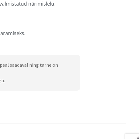
 valmistatud närimislelu.
.
aaramiseks.
peal saadaval ning tarne on
ga.