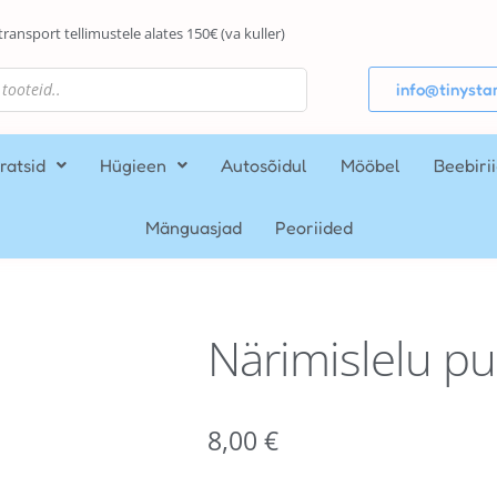
transport tellimustele alates 150€ (va kuller)
info@tinystar
ratsid
Hügieen
Autosõidul
Mööbel
Beebiri
Mänguasjad
Peoriided
Närimislelu pui
8,00
€