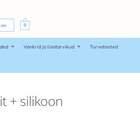
0
.ee
ided
Vankrid ja lisatarvikud
Turvatooted
t + silikoon