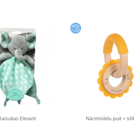
Kaisukas Elevant
Närimislelu puit + sil