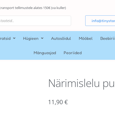
transport tellimustele alates 150€ (va kuller)
info@tinystar
ratsid
Hügieen
Autosõidul
Mööbel
Beebiri
Mänguasjad
Peoriided
Närimislelu pui
11,90
€