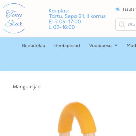
Tasuta 
Kauplus:
Tartu, Sepa 21, II korrus
E-R 09-17:00
L 09-16:00
Beebitekid
Beebipesad
Voodipesu
Mad
Mänguasjad