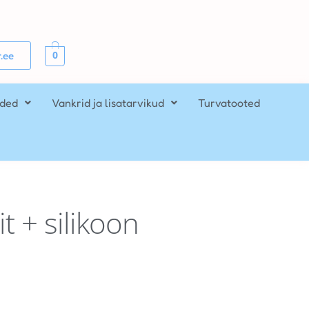
0
.ee
ided
Vankrid ja lisatarvikud
Turvatooted
t + silikoon