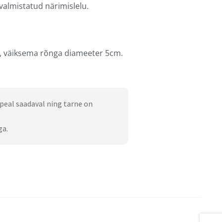
 valmistatud närimislelu.
.
 väiksema rõnga diameeter 5cm.
peal saadaval ning tarne on
ga.