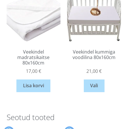
Veekindel
Veekindel kummiga
madratsikaitse
voodilina 80x160cm
80x160cm
17,00
€
21,00
€
Lisa korvi
Vali
Seotud tooted