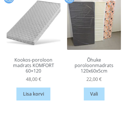
Kookos-poroloon
Õhuke
madrats KOMFORT
poroloonmadrats
60×120
120x60x5cm
48,00
€
22,00
€
Lisa korvi
Vali