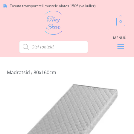
Tasuta transport tellimustele alates 150€ (va kuller)
0
Madratsid
80x160cm
/