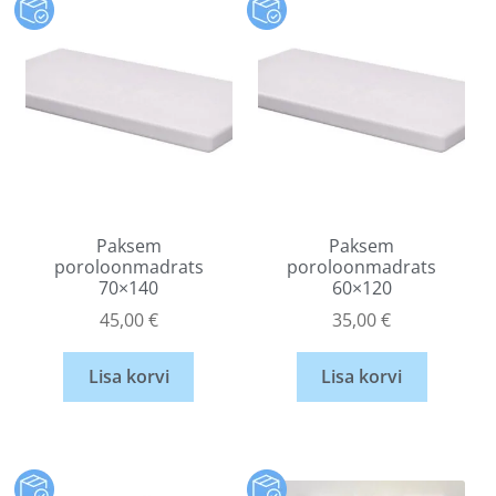
Paksem
Paksem
poroloonmadrats
poroloonmadrats
70×140
60×120
45,00
€
35,00
€
Lisa korvi
Lisa korvi