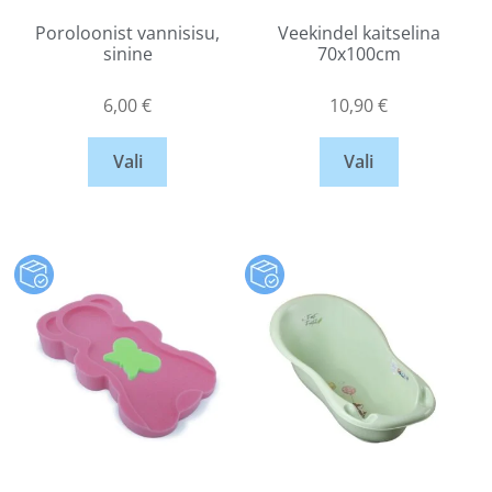
Poroloonist vannisisu,
Veekindel kaitselina
sinine
70x100cm
6,00
€
10,90
€
Vali
Vali