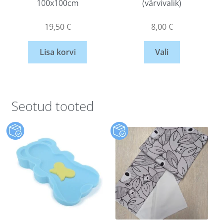
100x100cm
(värvivalik)
19,50
€
8,00
€
Lisa korvi
Vali
Seotud tooted