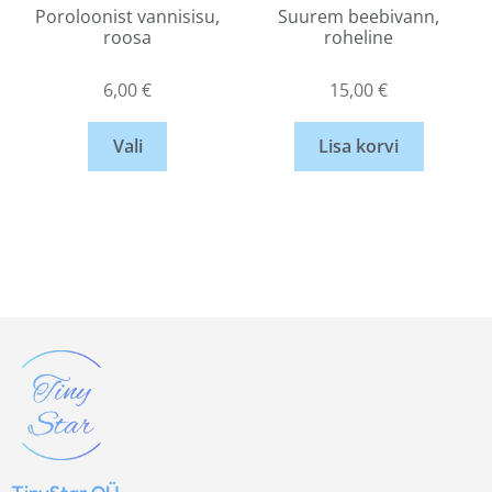
Poroloonist vannisisu,
Suurem beebivann,
roosa
roheline
6,00
€
15,00
€
Vali
Lisa korvi