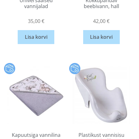
Universaalsed
Kokkupandav
vannijalad
beebivann, hall
35,00
€
42,00
€
Lisa korvi
Lisa korvi
Kapuutsiga vannilina
Plastikust vannisisu