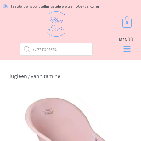
Tasuta transport tellimustele alates 150€ (va kuller)
0
Hügieen
vannitamine
/