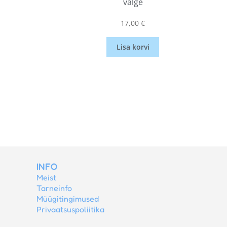
valge
17,00
€
Lisa korvi
INFO
Meist
Tarneinfo
Müügitingimused
Privaatsuspoliitika