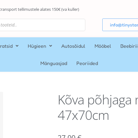
transport tellimustele alates 150€ (va kuller)
info@tinystar
ratsid
Hügieen
Autosõidul
Mööbel
Beebiri
Mänguasjad
Peoriided
Kõva põhjaga 
47x70cm
27,00
€