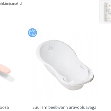
hkimismatid
roosa
Suurem beebivann äravooluavaga,