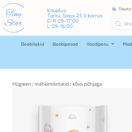
Tasuta 
Kauplus:
Tartu, Sepa 21, II korrus
E-R 09-17:00
L 09-16:00
Beebitekid
Beebipesad
Voodipesu
Mad
Hügieen
mähkimismatid
kõva põhjaga
/
/