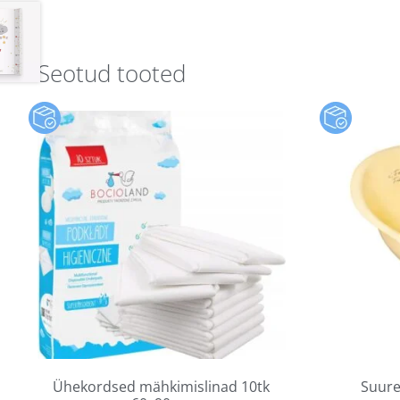
Seotud tooted
Ühekordsed mähkimislinad 10tk
Suure