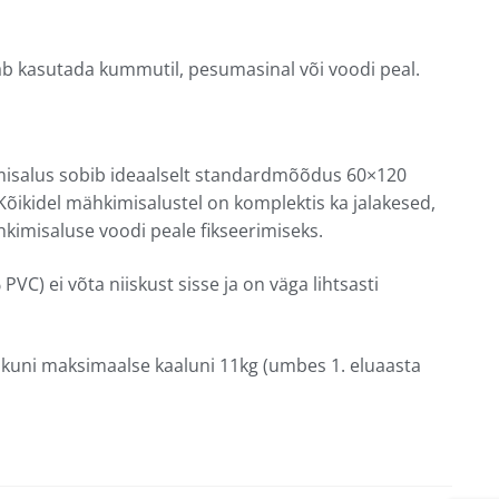
b kasutada kummutil, pesumasinal või voodi peal.
isalus sobib ideaalselt standardmõõdus 60×120
õikidel mähkimisalustel on komplektis ka jalakesed,
kimisaluse voodi peale fikseerimiseks.
VC) ei võta niiskust sisse ja on väga lihtsasti
 kuni maksimaalse kaaluni 11kg (umbes 1. eluaasta