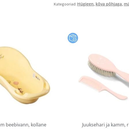
Hügieen
kõva põhjaga
mä
Kategooriad:
,
,
m beebivann, kollane
Juuksehari ja kamm, 