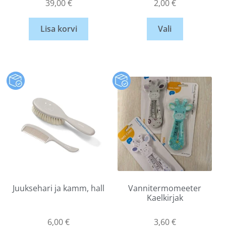
39,00
€
2,00
€
Lisa korvi
Vali
Juuksehari ja kamm, hall
Vannitermomeeter
Kaelkirjak
6,00
€
3,60
€