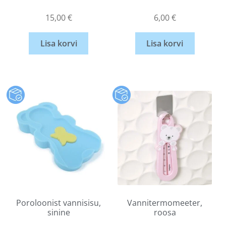
15,00
€
6,00
€
Lisa korvi
Lisa korvi
Poroloonist vannisisu,
Vannitermomeeter,
sinine
roosa