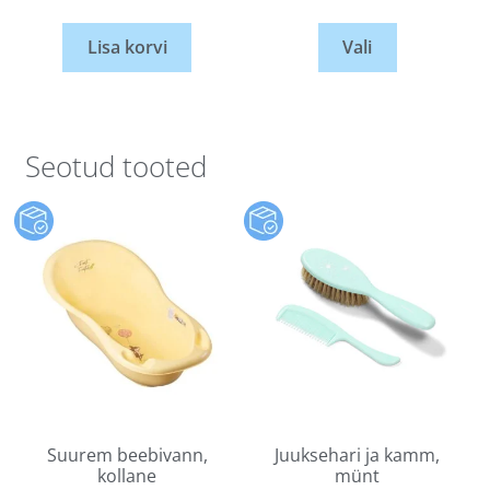
Lisa korvi
Vali
Seotud tooted
Suurem beebivann,
Juuksehari ja kamm,
kollane
münt