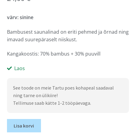
värv: sinine
Bambusest saunalinad on eriti pehmed ja õrnad ning
imavad suurepäraselt niiskust.
Kangakoostis: 70% bambus + 30% puuvill
Laos
See toode on meie Tartu poes kohapeal saadaval
ning tarne on ülikiire!
Tellimuse saab kätte 1-2 tööpäevaga.
Lisa korvi