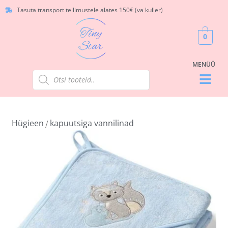
Tasuta transport tellimustele alates 150€ (va kuller)
0
Hügieen
kapuutsiga vannilinad
/