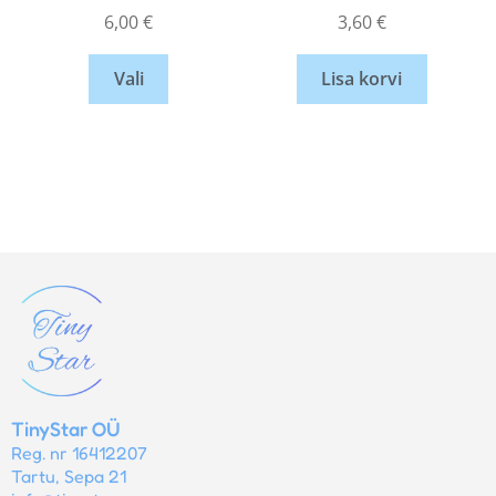
6,00
€
3,60
€
Vali
Lisa korvi
TinyStar OÜ
Reg. nr 16412207
Tartu, Sepa 21