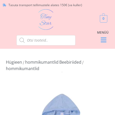
Tasuta transport tellimustele alates 150€ (va kuller)
0
Hügieen
hommikumantlid
Beebiriided
/
/
hommikumantlid