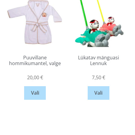
Puuvillane
Lükatav mänguasi
hommikumantel, valge
Lennuk
20,00
€
7,50
€
Vali
Vali