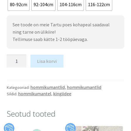
80-92cm
92-104cm
104-116cm
116-122cm
See toode on meie Tartu poes kohapeal saadaval
ning tarne on ülikiire!
Tellimuse saab kätte 1-2 tööpäevaga.
Lisa korvi
hommikumantlid
hommikumantlid
Kategooriad:
,
hommikumantel
kingiidee
Sildid:
,
Seotud tooted