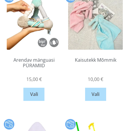
Arendav mänguasi
Kaisutekk Mõmmik
PÜRAMIID
15,00
€
10,00
€
Vali
Vali