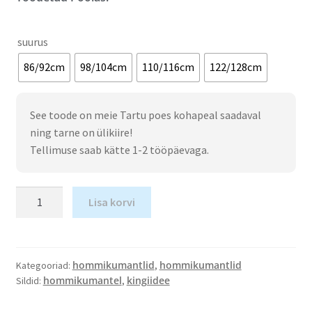
suurus
86/92cm
98/104cm
110/116cm
122/128cm
See toode on meie Tartu poes kohapeal saadaval
ning tarne on ülikiire!
Tellimuse saab kätte 1-2 tööpäevaga.
Lisa korvi
hommikumantlid
hommikumantlid
Kategooriad:
,
hommikumantel
kingiidee
Sildid:
,