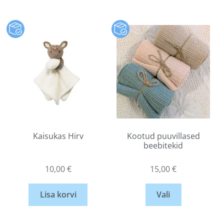
Kaisukas Hirv
Kootud puuvillased
beebitekid
10,00
€
15,00
€
Lisa korvi
Vali