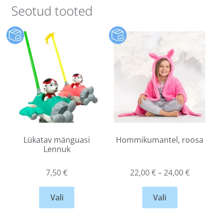
Seotud tooted
Lükatav mänguasi
Hommikumantel, roosa
Lennuk
7,50
€
22,00
€
–
24,00
€
Vali
Vali