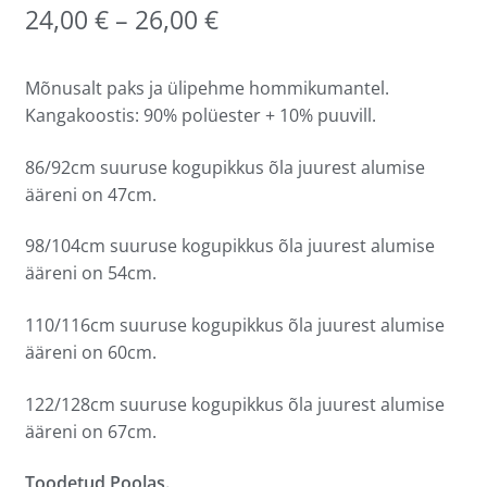
24,00
€
–
26,00
€
Mõnusalt paks ja ülipehme hommikumantel.
Kangakoostis: 90% polüester + 10% puuvill.
86/92cm suuruse kogupikkus õla juurest alumise
ääreni on 47cm.
98/104cm suuruse kogupikkus õla juurest alumise
ääreni on 54cm.
110/116cm suuruse kogupikkus õla juurest alumise
ääreni on 60cm.
122/128cm suuruse kogupikkus õla juurest alumise
ääreni on 67cm.
Toodetud Poolas.