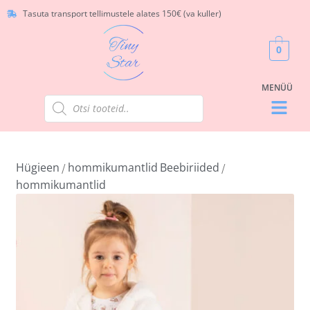
Tasuta transport tellimustele alates 150€ (va kuller)
0
Hügieen
hommikumantlid
Beebiriided
/
/
hommikumantlid