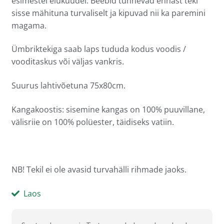
esimestel elukuudel. Beebid tunnevad ennast teki
sisse mähituna turvaliselt ja kipuvad nii ka paremini
magama.
Ümbriktekiga saab laps tududa kodus voodis /
vooditaskus või väljas vankris.
Suurus lahtivõetuna 75x80cm.
Kangakoostis: sisemine kangas on 100% puuvillane,
välisriie on 100% polüester, täidiseks vatiin.
NB! Tekil ei ole avasid turvahälli rihmade jaoks.
Laos