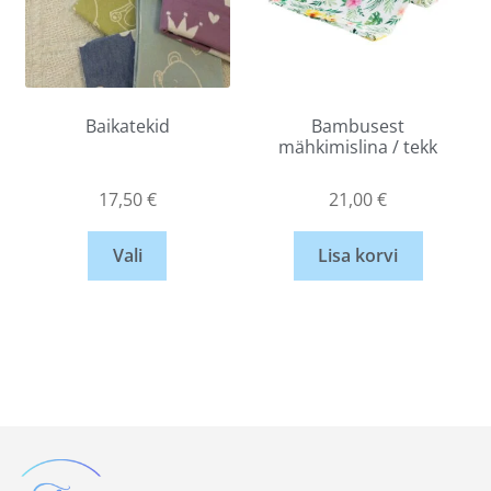
Baikatekid
Bambusest
mähkimislina / tekk
17,50
€
21,00
€
Vali
Lisa korvi