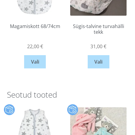
Magamiskott 68/74cm
Sügis-talvine turvahälli
tekk
22,00
€
31,00
€
Vali
Vali
Seotud tooted