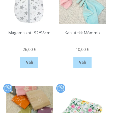
Magamiskott 92/98cm
Kaisutekk Mõmmik
26,00
€
10,00
€
Vali
Vali