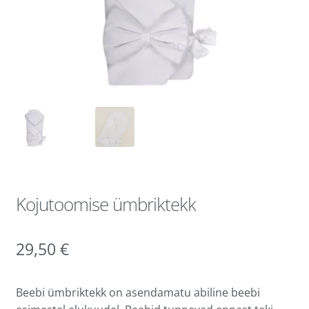
Kojutoomise ümbriktekk
29,50
€
Beebi ümbriktekk on asendamatu abiline beebi