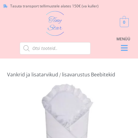
Tasuta transport tellimustele alates 150€ (va kuller)
0
Vankrid ja lisatarvikud
lisavarustus
Beebitekid
/