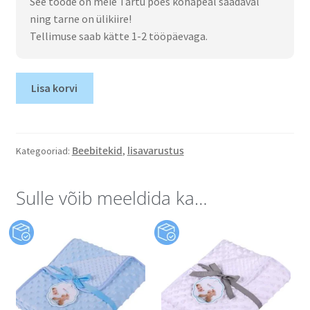
See toode on meie Tartu poes kohapeal saadaval
ning tarne on ülikiire!
Tellimuse saab kätte 1-2 tööpäevaga.
Lisa korvi
Beebitekid
lisavarustus
Kategooriad:
,
Sulle võib meeldida ka…