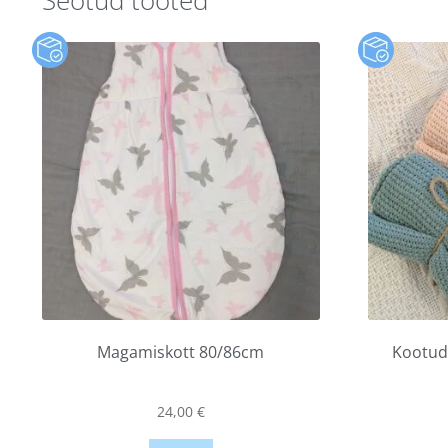
Seotud tooted
Magamiskott 80/86cm
Kootud 
24,00
€