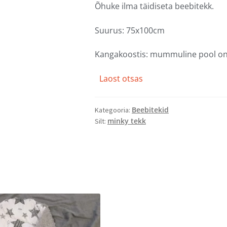
Õhuke ilma täidiseta beebitekk.
Suurus: 75x100cm
Kangakoostis: mummuline pool on m
Laost otsas
Beebitekid
Kategooria:
minky tekk
Silt: