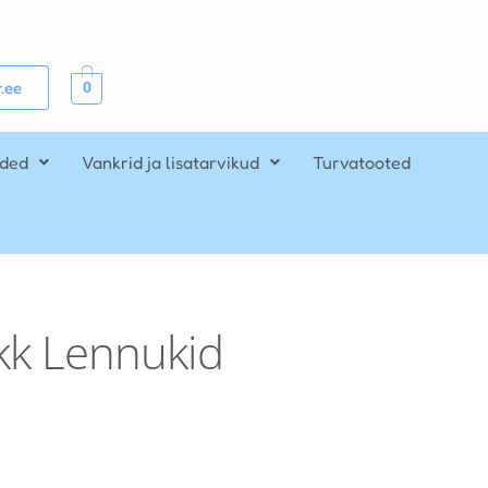
0
.ee
ided
Vankrid ja lisatarvikud
Turvatooted
kk Lennukid