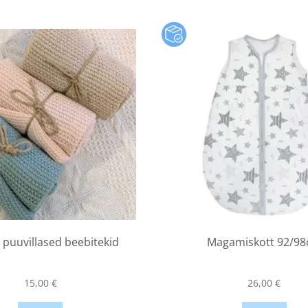
puuvillased beebitekid
Magamiskott 92/9
15,00
€
26,00
€