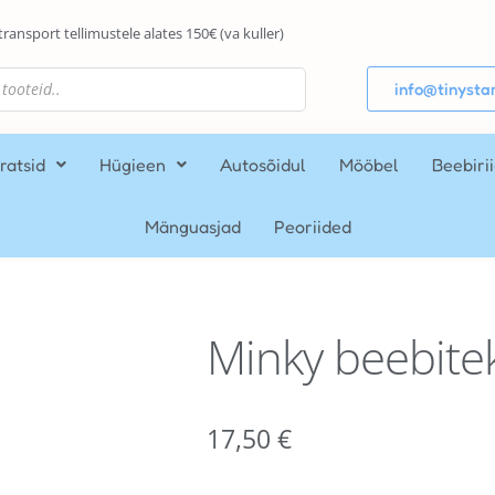
transport tellimustele alates 150€ (va kuller)
info@tinystar
ratsid
Hügieen
Autosõidul
Mööbel
Beebiri
Mänguasjad
Peoriided
Minky beebite
17,50
€