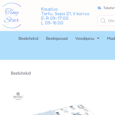
Tasuta 
Kauplus:
Tartu, Sepa 21, II korrus
E-R 09-17:00
L 09-16:00
Beebitekid
Beebipesad
Voodipesu
Mad
Beebitekid