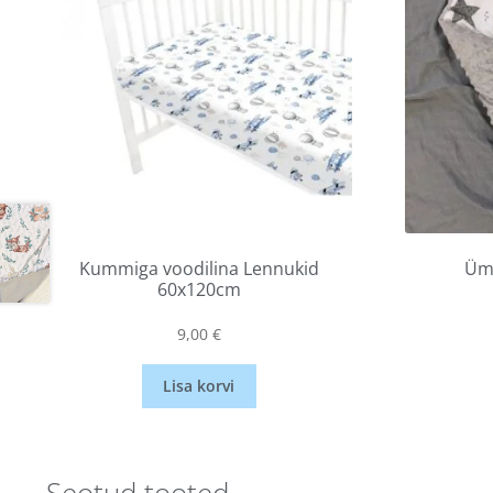
Kummiga voodilina Lennukid
Ümb
60x120cm
9,00
€
Lisa korvi