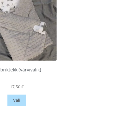
riktekk (värvivalik)
17,50
€
Vali