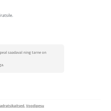
atsile.
peal saadaval ning tarne on
ga.
adratsikaitsed
Voodipesu
,