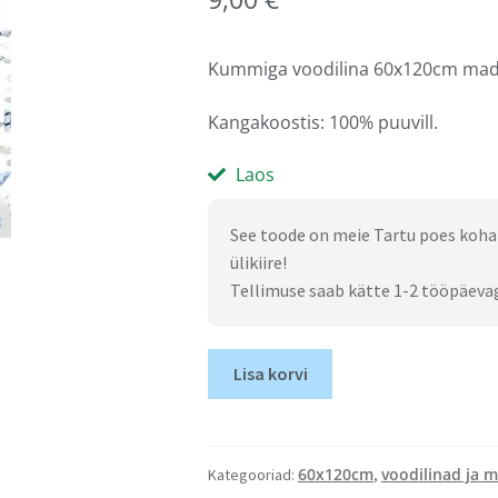
Kummiga voodilina 60x120cm madr
Kangakoostis: 100% puuvill.
Laos
See toode on meie Tartu poes koha
ülikiire!
Tellimuse saab kätte 1-2 tööpäeva
Lisa korvi
60x120cm
voodilinad ja m
Kategooriad:
,