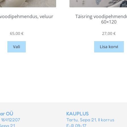
voodipehmendus, veluur
Täisring voodipehmend
60×120
65,00
€
27,00
€
Vali
Lisa korvi
tar OÜ
KAUPLUS
r 16412207
Tartu, Sepa 21, II korrus
Sepa 21
E-R 09-17