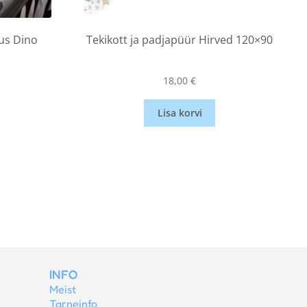
us Dino
Tekikott ja padjapüür Hirved 120×90
18,00
€
Lisa korvi
INFO
Meist
Tarneinfo