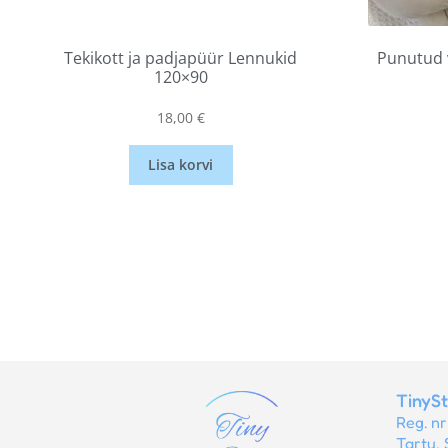
Tekikott ja padjapüür Lennukid
Punutud 
120×90
18,00
€
Lisa korvi
TinyS
Reg. n
Tartu, 