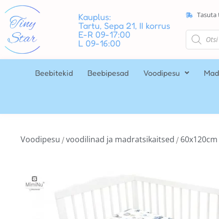
Tasuta 
Kauplus:
Tartu, Sepa 21, II korrus
E-R 09-17:00
L 09-16:00
Beebitekid
Beebipesad
Voodipesu
Mad
Voodipesu
voodilinad ja madratsikaitsed
60x120cm
/
/