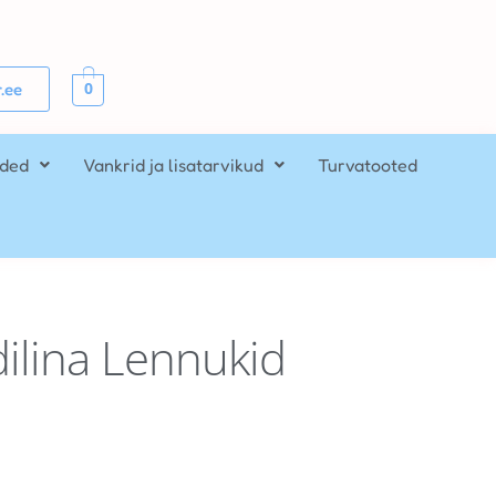
0
.ee
ided
Vankrid ja lisatarvikud
Turvatooted
lina Lennukid