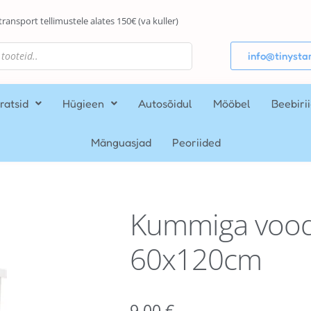
transport tellimustele alates 150€ (va kuller)
info@tinystar
ratsid
Hügieen
Autosõidul
Mööbel
Beebiri
Mänguasjad
Peoriided
Kummiga voodi
60x120cm
9,00
€