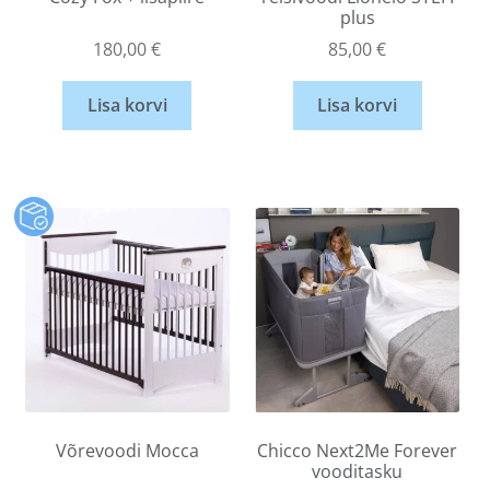
plus
180,00
€
85,00
€
Lisa korvi
Lisa korvi
Võrevoodi Mocca
Chicco Next2Me Forever
vooditasku