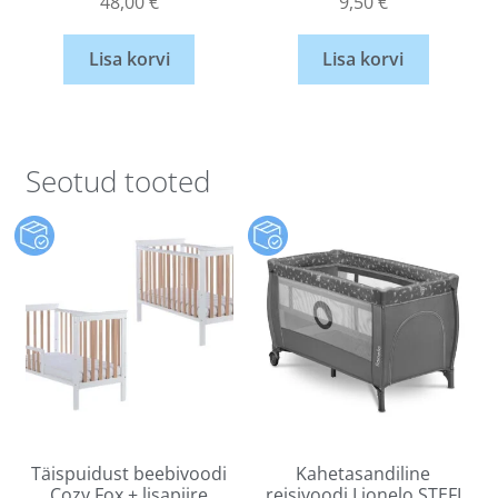
48,00
€
9,50
€
Lisa korvi
Lisa korvi
Seotud tooted
Täispuidust beebivoodi
Kahetasandiline
Cozy Fox + lisapiire
reisivoodi Lionelo STEFI