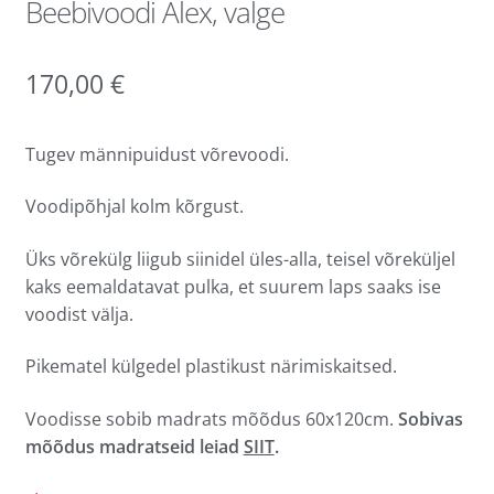
Beebivoodi Alex, valge
170,00
€
Tugev männipuidust võrevoodi.
Voodipõhjal kolm kõrgust.
Üks võrekülg liigub siinidel üles-alla, teisel võreküljel
kaks eemaldatavat pulka, et suurem laps saaks ise
voodist välja.
Pikematel külgedel plastikust närimiskaitsed.
Voodisse sobib madrats mõõdus 60x120cm.
Sobivas
mõõdus madratseid leiad
SIIT
.