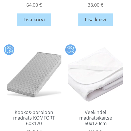
64,00
€
38,00
€
Lisa korvi
Lisa korvi
Kookos-poroloon
Veekindel
madrats KOMFORT
madratsikaitse
60×120
60x120cm