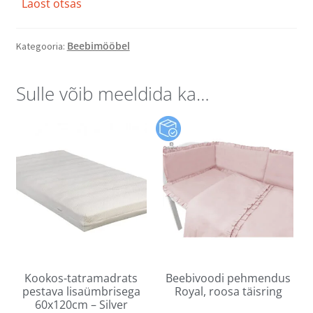
Laost otsas
Beebimööbel
Kategooria:
Sulle võib meeldida ka…
Kookos-tatramadrats
Beebivoodi pehmendus
pestava lisaümbrisega
Royal, roosa täisring
60x120cm – Silver