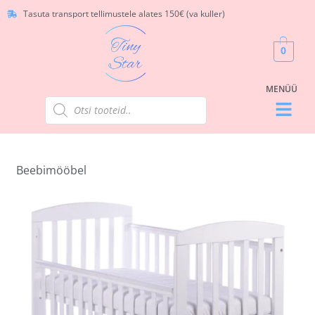
Tasuta transport tellimustele alates 150€ (va kuller)
0
Beebimööbel