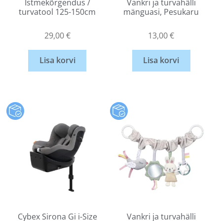
Istmekõrgendus /
Vankri ja turvahälli
turvatool 125-150cm
mänguasi, Pesukaru
29,00
€
13,00
€
Lisa korvi
Lisa korvi
Cybex Sirona Gi i-Size
Vankri ja turvahälli