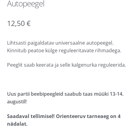
Autopeegel
12,50
€
Lihtsasti paigaldatav universaalne autopeegel.
Kinnitub peatoe külge reguleeritavate rihmadega.
Peeglit saab keerata ja selle kalgenurka reguleerida.
Uus partii beebipeegleid saabub taas müüki 13-14.
augustil!
Saadaval tellimisel! Orienteeruv tarneaeg on 4
nädalat.