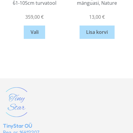
61-105cm turvatool
mänguasi, Nature
359,00
€
13,00
€
Vali
Lisa korvi
TinyStar OÜ
Reg. nr 16412207