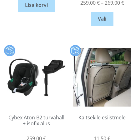
259,00
€
–
269,00
€
Lisa korvi
Vali
Cybex Aton B2 turvahäll
Kaitsekile esiistmele
+ isofix alus
259,00
€
11,50
€