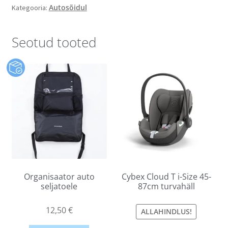
Autosõidul
Kategooria:
Seotud tooted
Organisaator auto
Cybex Cloud T i-Size 45-
seljatoele
87cm turvahäll
12,50
€
ALLAHINDLUS!