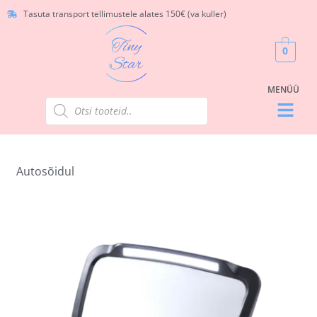
Tasuta transport tellimustele alates 150€ (va kuller)
0
Autosõidul