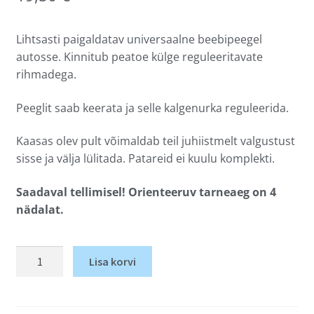
Lihtsasti paigaldatav universaalne beebipeegel
autosse. Kinnitub peatoe külge reguleeritavate
rihmadega.
Peeglit saab keerata ja selle kalgenurka reguleerida.
Kaasas olev pult võimaldab teil juhiistmelt valgustust
sisse ja välja lülitada.
Patareid ei kuulu komplekti.
Saadaval tellimisel! Orienteeruv tarneaeg on 4
nädalat.
Lisa korvi