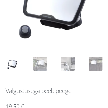
Valgustusega beebipeegel
19,50
€