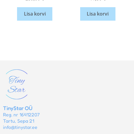
Lisa korvi
Lisa korvi
TinyStar OÜ
Reg. nr 16412207
Tartu, Sepa 21
info@tinystar.ee