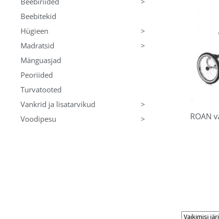
>
Beebiriided
Beebitekid
>
Hügieen
>
Madratsid
Mänguasjad
Peoriided
Turvatooted
>
Vankrid ja lisatarvikud
ROAN va
>
Voodipesu