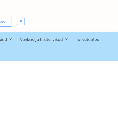
0
.ee
ided
Vankrid ja lisatarvikud
Turvatooted