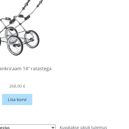
nkriraam 14″ ratastega
268,00
€
Lisa korvi
Kuvatakse üksik tulemus