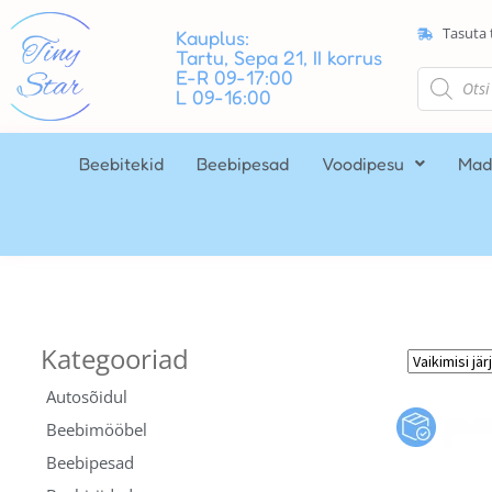
Tasuta 
Kauplus:
Tartu, Sepa 21, II korrus
E-R 09-17:00
L 09-16:00
Beebitekid
Beebipesad
Voodipesu
Mad
Autosõidul
Beebimööbel
Beebipesad