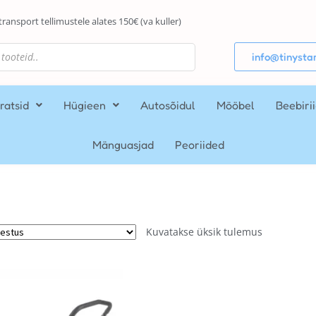
transport tellimustele alates 150€ (va kuller)
info@tinystar
ratsid
Hügieen
Autosõidul
Mööbel
Beebiri
Mänguasjad
Peoriided
Kuvatakse üksik tulemus