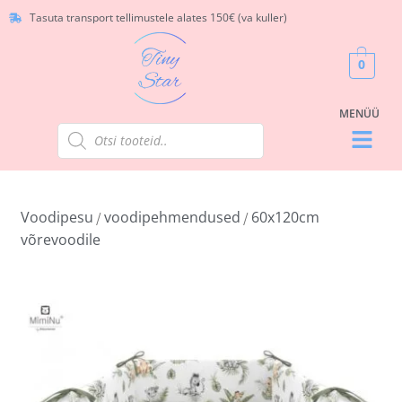
Tasuta transport tellimustele alates 150€ (va kuller)
0
Voodipesu
voodipehmendused
60x120cm
/
/
võrevoodile