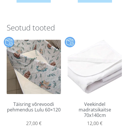
Seotud tooted
Täisring võrevoodi
Veekindel
pehmendus Lulu 60×120
madratsikaitse
70x140cm
27,00
€
12,00
€