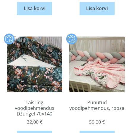
Lisa korvi
Lisa korvi
Täisring
Punutud
voodipehmendus
voodipehmendus, roosa
Džungel 70×140
32,00
€
59,00
€