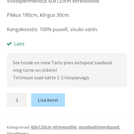
Voodipehmendus 60x120cm võrevoodile.
Pikkus 180cm, kõrgus 30cm.
Kangakoostis: 100% puuvill, sisuks vatiin.
Laos
See toode on meie Tartu poes kohapeal saadaval
ning tarne on ülikiire!
Tellimuse saab kätte 1-2 tööpäevaga.
Lisa korvi
60x120cm võrevoodile
voodipehmendused
Kategooriad:
,
,
Voodipesu