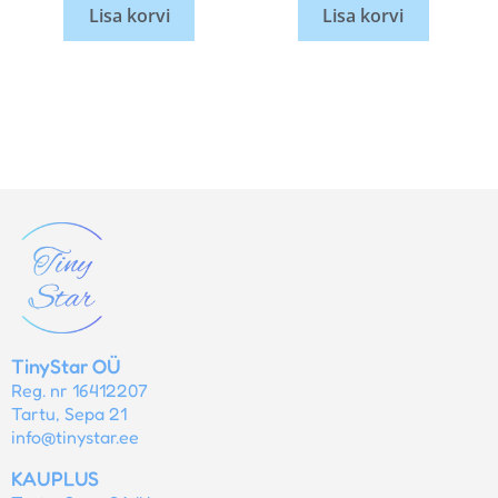
Lisa korvi
Lisa korvi
TinyStar OÜ
Reg. nr 16412207
Tartu, Sepa 21
info@tinystar.ee
KAUPLUS