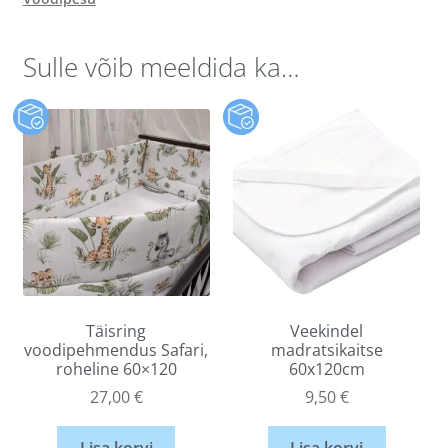
Sulle võib meeldida ka…
Täisring
Veekindel
voodipehmendus Safari,
madratsikaitse
roheline 60×120
60x120cm
27,00
€
9,50
€