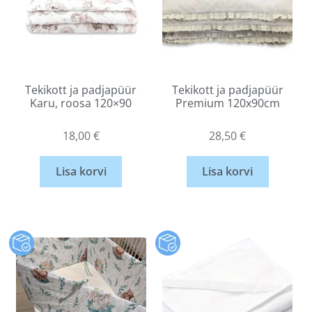
Tekikott ja padjapüür
Tekikott ja padjapüür
Karu, roosa 120×90
Premium 120x90cm
18,00
€
28,50
€
Lisa korvi
Lisa korvi