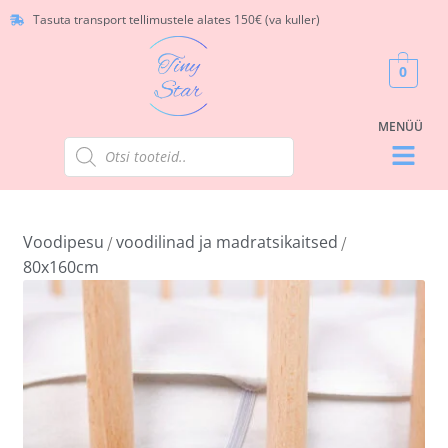
Tasuta transport tellimustele alates 150€ (va kuller)
0
Voodipesu
voodilinad ja madratsikaitsed
/
/
80x160cm