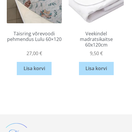
Täisring võrevoodi
Veekindel
pehmendus Lulu 60×120
madratsikaitse
60x120cm
27,00
€
9,50
€
Lisa korvi
Lisa korvi