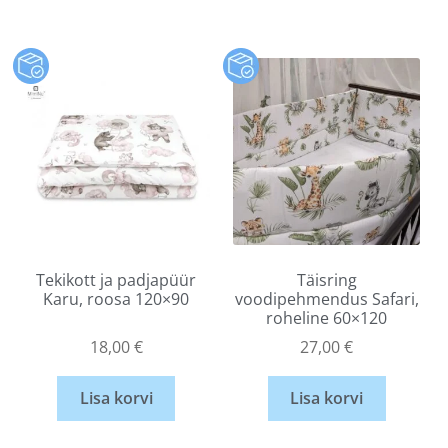
Tekikott ja padjapüür
Täisring
Karu, roosa 120×90
voodipehmendus Safari,
roheline 60×120
18,00
€
27,00
€
Lisa korvi
Lisa korvi