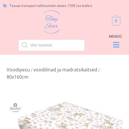
Tasuta transport tellimustele alates 150€ (va kuller)
0
Voodipesu
voodilinad ja madratsikaitsed
/
/
80x160cm