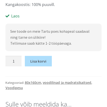
Kangakoostis: 100% puuvill.
Laos
See toode on meie Tartu poes kohapeal saadaval
ning tarne on ülikiire!
Tellimuse saab kätte 1-2 tööpäevaga.
Lisa korvi
80x160cm
voodilinad ja madratsikaitsed
Kategooriad:
,
,
Voodipesu
Sulle võib meeldida ka…