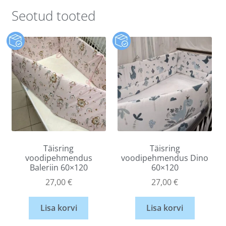
Seotud tooted
Täisring
Täisring
voodipehmendus
voodipehmendus Dino
Baleriin 60×120
60×120
27,00
€
27,00
€
Lisa korvi
Lisa korvi