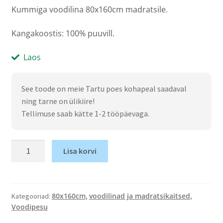
Kummiga voodilina 80x160cm madratsile.
Kangakoostis: 100% puuvill.
Laos
See toode on meie Tartu poes kohapeal saadaval
ning tarne on ülikiire!
Tellimuse saab kätte 1-2 tööpäevaga.
Lisa korvi
80x160cm
voodilinad ja madratsikaitsed
Kategooriad:
,
,
Voodipesu