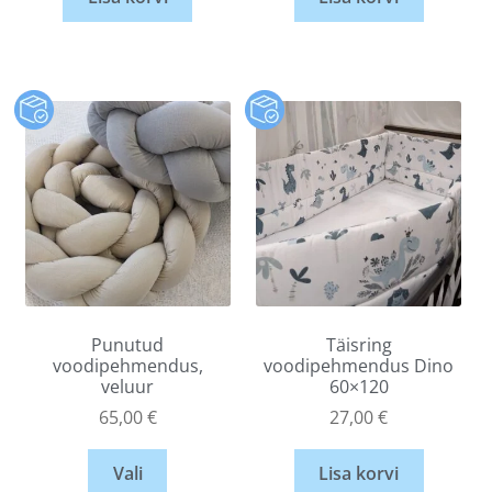
Punutud
Täisring
voodipehmendus,
voodipehmendus Dino
veluur
60×120
65,00
€
27,00
€
Vali
Lisa korvi