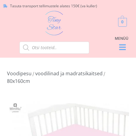
Tasuta transport tellimustele alates 150€ (va kuller)
0
Voodipesu
voodilinad ja madratsikaitsed
/
/
80x160cm