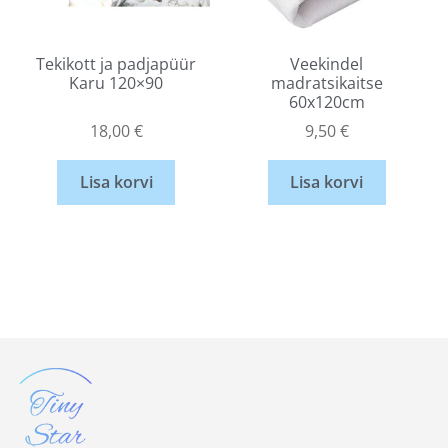
Tekikott ja padjapüür
Veekindel
Karu 120×90
madratsikaitse
60x120cm
18,00
€
9,50
€
Lisa korvi
Lisa korvi