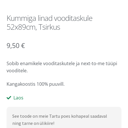
Kummiga linad vooditaskule
52x89cm, Tsirkus
9,50
€
Sobib enamikele vooditaskutele ja next-to-me tüüpi
vooditele.
Kangakoostis 100% puuvill.
Laos
See toode on meie Tartu poes kohapeal saadaval
ning tarne on ülikiire!