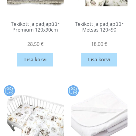
Tekikott ja padjapüür
Tekikott ja padjapüür
Premium 120x90cm
Metsas 120×90
28,50
€
18,00
€
Lisa korvi
Lisa korvi