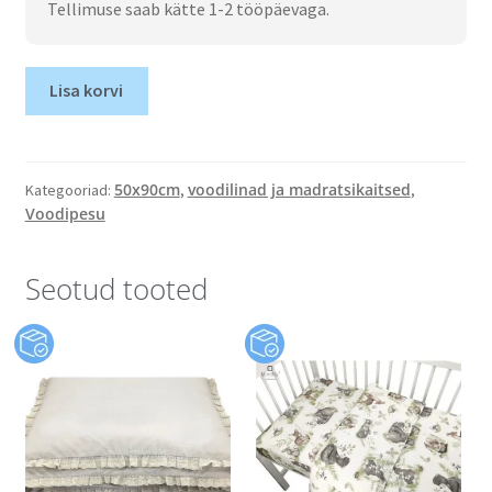
Tellimuse saab kätte 1-2 tööpäevaga.
Lisa korvi
50x90cm
voodilinad ja madratsikaitsed
Kategooriad:
,
,
Voodipesu
Seotud tooted