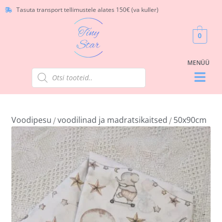
Tasuta transport tellimustele alates 150€ (va kuller)
0
Voodipesu
voodilinad ja madratsikaitsed
50x90cm
/
/