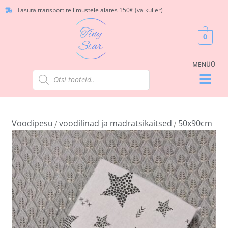
Tasuta transport tellimustele alates 150€ (va kuller)
0
Voodipesu
voodilinad ja madratsikaitsed
50x90cm
/
/