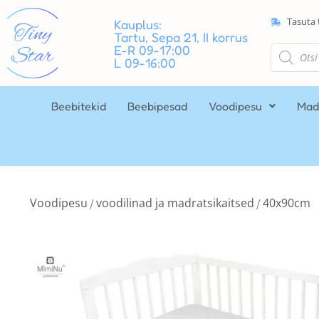
Tasuta 
Kauplus:
Tartu, Sepa 21, II korrus
E-R 09-17:00
L 09-16:00
Beebitekid
Beebipesad
Voodipesu
Mad
Voodipesu
voodilinad ja madratsikaitsed
40x90cm
/
/