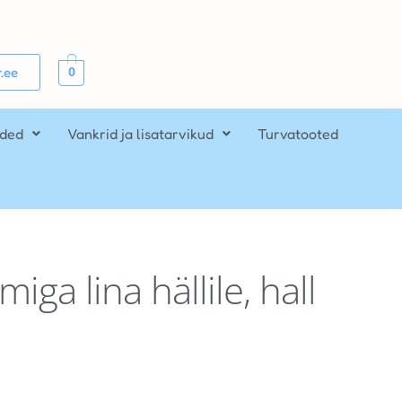
0
.ee
ided
Vankrid ja lisatarvikud
Turvatooted
iga lina hällile, hall