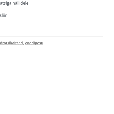
siga hällidele.
liin
dratsikaitsed
Voodipesu
,