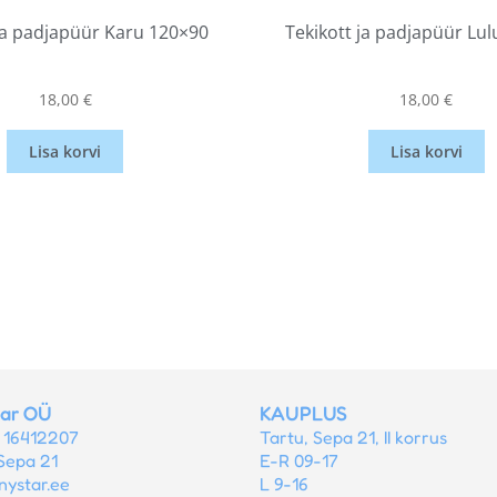
ja padjapüür Karu 120×90
Tekikott ja padjapüür Lu
18,00
€
18,00
€
Lisa korvi
Lisa korvi
tar OÜ
KAUPLUS
r 16412207
Tartu, Sepa 21, II korrus
Sepa 21
E-R 09-17
nystar.ee
L 9-16