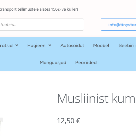
transport tellimustele alates 150€ (va kuller)
info@tinystar
ratsid
Hügieen
Autosõidul
Mööbel
Beebiri
Mänguasjad
Peoriided
Musliinist kumm
12,50
€