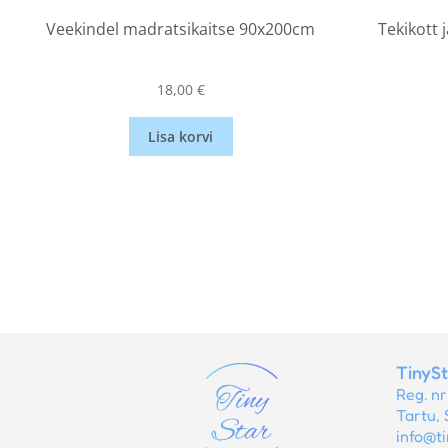
Veekindel madratsikaitse 90x200cm
Tekikott 
18,00
€
Lisa korvi
TinyS
Reg. n
Tartu, 
info@ti