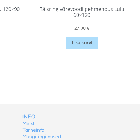
lu 120×90
Täisring võrevoodi pehmendus Lulu
60×120
27,00
€
Lisa korvi
INFO
Meist
Tarneinfo
Müügitingimused