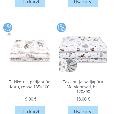
Lisa korvi
Lisa korvi
Tekikott ja padjapüür
Tekikott ja padjapüür
Karu, roosa 135×100
Metsloomad, hall
120×90
19,00
€
18,00
€
Lisa korvi
Lisa korvi