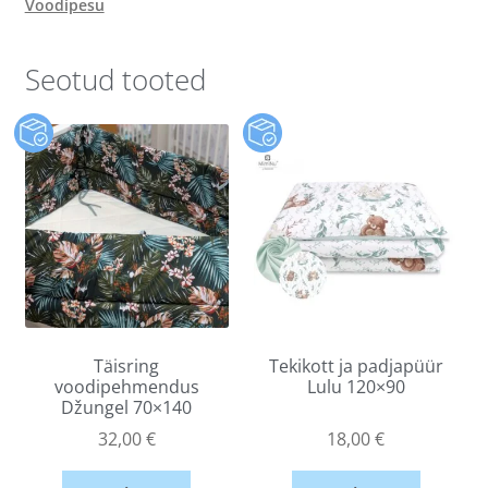
Voodipesu
Seotud tooted
Täisring
Tekikott ja padjapüür
voodipehmendus
Lulu 120×90
Džungel 70×140
32,00
€
18,00
€