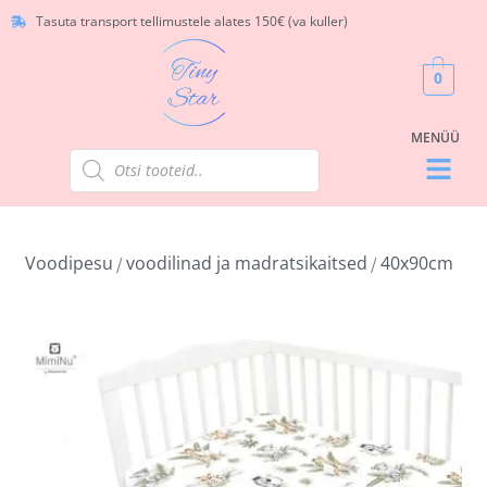
Tasuta transport tellimustele alates 150€ (va kuller)
0
Voodipesu
voodilinad ja madratsikaitsed
40x90cm
/
/