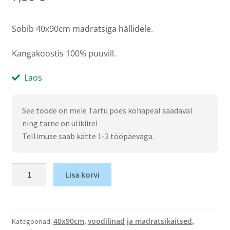
Sobib 40x90cm madratsiga hällidele.
Kangakoostis 100% puuvill.
Laos
See toode on meie Tartu poes kohapeal saadaval
ning tarne on ülikiire!
Tellimuse saab kätte 1-2 tööpäevaga.
Lisa korvi
40x90cm
voodilinad ja madratsikaitsed
Kategooriad:
,
,