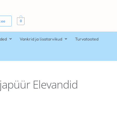
0
.ee
ided
Vankrid ja lisatarvikud
Turvatooted
djapüür Elevandid