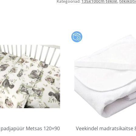
135x100cm tekile
tekikot
Kategooriad:
,
a padjapüür Metsas 120×90
Veekindel madratsikaitse