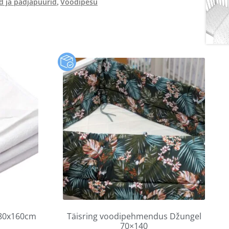
id ja padjapüürid
Voodipesu
,
 80x160cm
Täisring voodipehmendus Džungel
70×140