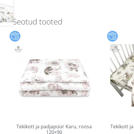
Seotud tooted
Tekikott ja padjapüür Karu, roosa
Tekikott j
120×90