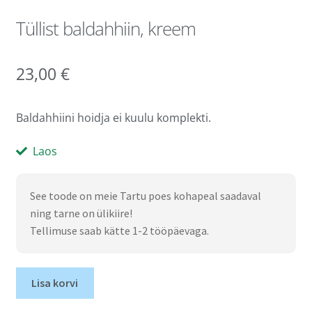
Tüllist baldahhiin, kreem
23,00
€
Baldahhiini hoidja ei kuulu komplekti.
Laos
See toode on meie Tartu poes kohapeal saadaval
ning tarne on ülikiire!
Tellimuse saab kätte 1-2 tööpäevaga.
Lisa korvi