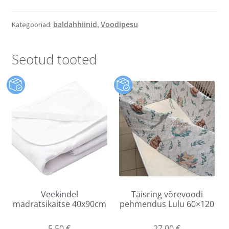
baldahhiinid
Voodipesu
Kategooriad:
,
Seotud tooted
Veekindel
Täisring võrevoodi
madratsikaitse 40x90cm
pehmendus Lulu 60×120
5,50
€
27,00
€