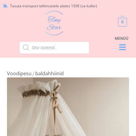
Tasuta transport tellimustele alates 150€ (va kuller)
0
Voodipesu
baldahhiinid
/