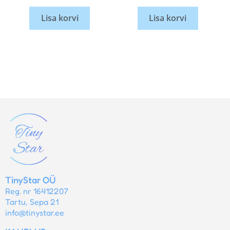
Lisa korvi
Lisa korvi
TinyStar OÜ
Reg. nr 16412207
Tartu, Sepa 21
info@tinystar.ee