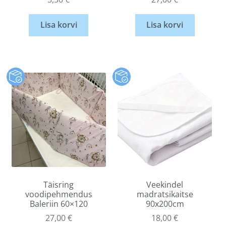
Lisa korvi
Lisa korvi
Täisring
Veekindel
voodipehmendus
madratsikaitse
Baleriin 60×120
90x200cm
27,00
€
18,00
€