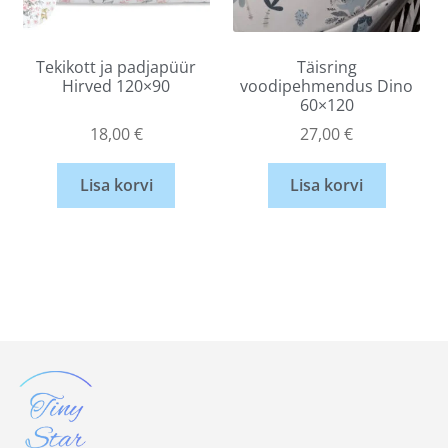
Tekikott ja padjapüür
Täisring
Hirved 120×90
voodipehmendus Dino
60×120
18,00
€
27,00
€
Lisa korvi
Lisa korvi