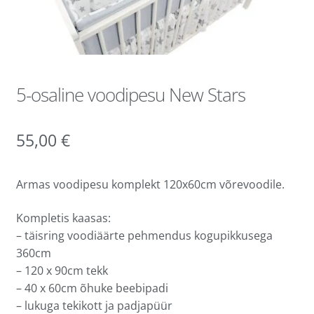
5-osaline voodipesu New Stars
55,00
€
Armas voodipesu komplekt 120x60cm võrevoodile.
Kompletis kaasas:
– täisring voodiäärte pehmendus kogupikkusega
360cm
– 120 x 90cm tekk
– 40 x 60cm õhuke beebipadi
– lukuga tekikott ja padjapüür