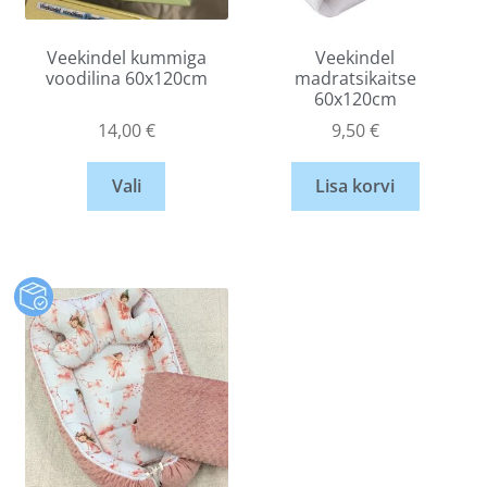
Veekindel kummiga
Veekindel
voodilina 60x120cm
madratsikaitse
60x120cm
14,00
€
9,50
€
Vali
Lisa korvi