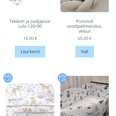
Tekikott ja padjapüür
Punutud
Lulu 120×90
voodipehmendus,
veluur
18,00
€
65,00
€
Lisa korvi
Vali