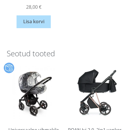
28,00
€
Lisa korvi
Seotud tooted
Universaalne vihmakile
ROAN Ivi 2.0, 2in1 vanker