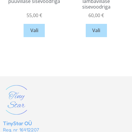
puuvillase sisevoodriga
lambavillase
sisevoodriga
55,00
€
60,00
€
Vali
Vali
TinyStar OÜ
Reg. nr 16412207