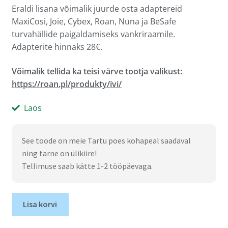
Eraldi lisana võimalik juurde osta adaptereid
MaxiCosi, Joie, Cybex, Roan, Nuna ja BeSafe
turvahällide paigaldamiseks vankriraamile.
Adapterite hinnaks 28€.
Võimalik tellida ka teisi värve tootja valikust:
https://roan.pl/produkty/ivi/
Laos
See toode on meie Tartu poes kohapeal saadaval
ning tarne on ülikiire!
Tellimuse saab kätte 1-2 tööpäevaga.
Lisa korvi