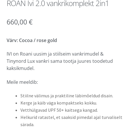
ROAN Ivi 2.0 vankrikomplekt 2in1
660,00
€
Värv: Cocoa / rose gold
IVI on Roani uusim ja stiilseim vankrimudel &
Tinynord Lux vankri sama tootja juures toodetud
kaksikmudel.
Meile meeldib:
Stiilne välimus ja praktiline läbimõeldud disain.
Kerge ja käib väga kompaktseks kokku.
Vetthülgavad UPF 50+ kaitsega kangad.
Helkurid ratastel, et saaksid pimedal ajal turvaliselt
särada.