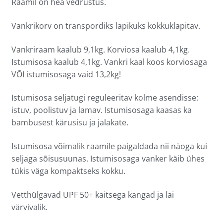
Raamil on hea vedrustus.
Vankrikorv on transpordiks lapikuks kokkuklapitav.
Vankriraam kaalub 9,1kg. Korviosa kaalub 4,1kg.
Istumisosa kaalub 4,1kg. Vankri kaal koos korviosaga
VÕI istumisosaga vaid 13,2kg!
Istumisosa seljatugi reguleeritav kolme asendisse:
istuv, poolistuv ja lamav. Istumisosaga kaasas ka
bambusest kärusisu ja jalakate.
Istumisosa võimalik raamile paigaldada nii näoga kui
seljaga sõisusuunas. Istumisosaga vanker käib ühes
tükis väga kompaktseks kokku.
Vetthülgavad UPF 50+ kaitsega kangad ja lai
värvivalik.