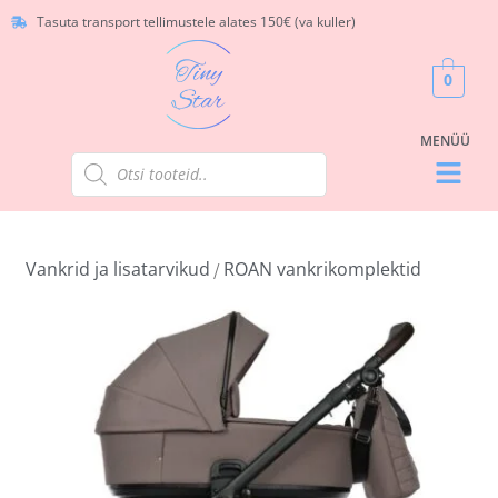
Tasuta transport tellimustele alates 150€ (va kuller)
0
Vankrid ja lisatarvikud
ROAN vankrikomplektid
/