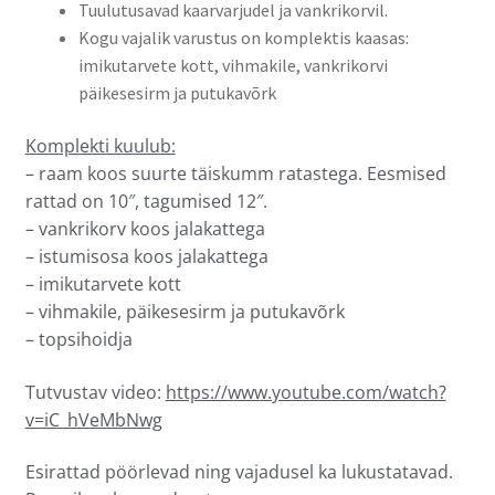
Tuulutusavad kaarvarjudel ja vankrikorvil.
Kogu vajalik varustus on komplektis kaasas:
imikutarvete kott, vihmakile, vankrikorvi
päikesesirm ja putukavõrk
Komplekti kuulub:
– raam koos suurte täiskumm ratastega. Eesmised
rattad on 10″, tagumised 12″.
– vankrikorv koos jalakattega
– istumisosa koos jalakattega
– imikutarvete kott
– vihmakile, päikesesirm ja putukavõrk
– topsihoidja
Tutvustav video:
https://www.youtube.com/watch?
v=iC_hVeMbNwg
Esirattad pöörlevad ning vajadusel ka lukustatavad.